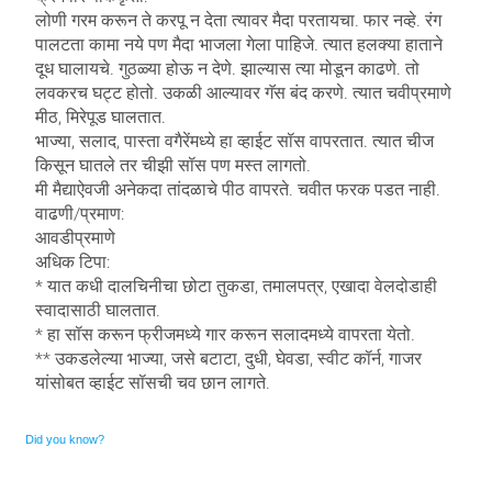
लोणी गरम करून ते करपू न देता त्यावर मैदा परतायचा. फार नव्हे. रंग
पालटता कामा नये पण मैदा भाजला गेला पाहिजे. त्यात हलक्या हाताने
दूध घालायचे. गुठळ्या होऊ न देणे. झाल्यास त्या मोडून काढणे. तो
लवकरच घट्ट होतो. उकळी आल्यावर गॅस बंद करणे. त्यात चवीप्रमाणे
मीठ, मिरेपूड घालतात.
भाज्या, सलाद, पास्ता वगैरेंमध्ये हा व्हाईट सॉस वापरतात. त्यात चीज
किसून घातले तर चीझी सॉस पण मस्त लागतो.
मी मैद्याऐवजी अनेकदा तांदळाचे पीठ वापरते. चवीत फरक पडत नाही.
वाढणी/प्रमाण:
आवडीप्रमाणे
अधिक टिपा:
* यात कधी दालचिनीचा छोटा तुकडा, तमालपत्र, एखादा वेलदोडाही
स्वादासाठी घालतात.
* हा सॉस करून फ्रीजमध्ये गार करून सलादमध्ये वापरता येतो.
** उकडलेल्या भाज्या, जसे बटाटा, दुधी, घेवडा, स्वीट कॉर्न, गाजर
यांसोबत व्हाईट सॉसची चव छान लागते.
Did you know?
Ornare mollis aliquam volutpat cursus nullam. Netus placerat placerat justo sociis velit sem sodales, arcu
risus dolor neque feugiat. Scelerisque rhoncus ac, facilisi eros euismod sodales faucibus blandit rhoncus sed ut