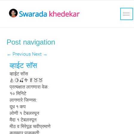
Post navigation
←
Previous
Next
→
व्हाईट सॉस
व्हाईट सॉस
🍐🍋🍒🥦🥬🍑🍑
प्रत्यक्षात लागणारा वेळ:
१० मिनिटे
लागणारे जिन्नस:
दूध १ कप
लोणी १ टेबलस्पून
मैदा १ टेबलस्पून
मीठ व मिरेपूड चवीप्रमाणे
क्रमवार पाककृती: