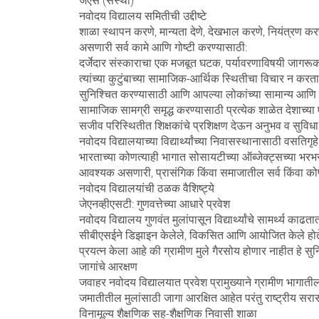
जेएस (संस्था)
नवोदय विद्यालय समितीची उद्दीष्टे
शाळा स्थापन करणे, मान्यता देणे, देखभाल करणे, नियंत्रण कर
असणारी सर्व कामे आणि गोष्टी करण्यासाठी:
दर्जेदार संस्काराचा एक मजबूत घटक, पर्यावरणाविषयी जागरूक
त्यांच्या कुटुंबाच्या सामाजिक-आर्थिक स्थितीचा विचार न करता.ह
सुनिश्चित करण्यासाठी आणि आपल्या लोकांच्या सामान्य आणि 
सामाजिक सामग्री समृद्ध करण्यासाठी प्रत्येक शाळेत देशाच्या एक
सजीव परिस्थितीत शिक्षकांचे प्रशिक्षण देऊन अनुभव व सुविधा वा
नवोदय विद्यालयाच्या विद्यार्थ्यांच्या निवासस्थानासाठी वसतिग
भारताच्या कोणत्याही भागात सोसायटीच्या ऑब्जेक्ट्सच्या भ
आवश्यक असणारी, प्रासंगिक किंवा समाजातील सर्व किंवा कोणत्य
नवोदय विद्यालयांची ठळक वैशिष्ट्ये
जेएनव्हीएसटी: गुणवत्तेच्या आधारे प्रवेश
नवोदय विद्यालय गुणवंत मुलांपासून विद्यार्थ्यांचे सामर्थ्य
सीबीएसईने डिझाइन केलेले, विकसित आणि आयोजित केले होते. अ
प्रयत्न केला आहे की ग्रामीण मुले गैरसोय होणार नाहीत हे सु
जागांचे आरक्षण
जवाहर नवोदय विद्यालयात प्रवेश प्रामुख्याने ग्रामीण भागात
जमातीतील मुलांसाठी जागा आरक्षित आहेत परंतु राष्ट्रीय सरा
विनामूल्य शैक्षणिक सह-शैक्षणिक निवासी शाळा