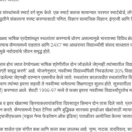
 संस्थांमध्ये स्मार्ट वर्ग सुरू केले. एक स्मार्ट क्लास सामान्यत: परस्पर स्मार्टबोर
तीने संकल्पना स्पष्ट करण्यासाठी गणित, विज्ञान सामाजिक विज्ञान, इंग्रजी आणि 
 भाषिक प्रदेशांमधून स्थलांतर करण्याचे धोरण असल्यामुळे भारताच्या विविध क्षेत
याच कॅम्पसमध्ये राहतात आणि 24X7 च्या आधारावर विद्यार्थ्यांशी संवाद साधतात ज्याम
ळे नवोदयांचे जीवन समृद्ध होते.
ग्राम होय ज्यात वेगवेगळ्या भाषिक श्रेणीतील दोन जोडलेले जेएनव्ही त्यांच्यातील विद्यार
समृद्ध करणे” आहे. योजनेनुसार, नववीच्या विद्यार्थ्यांपैकी निवडलेल्या 30% विद्यार्थ
ेल्या जेएनव्ही दरम्यान एक्सचेंज केले जाते. स्थलांतर कालावधीत स्थलांतरित विद्या
 त्यांच्या इयत्ता सहावी ते नववीच्या भाषेतल्या शिक्षणातून सुलभ होते. सुरुवातीला इय
 करण्यात आले. शेवटी 1996-97 मध्ये ते फक्त इयत्ता नववीच्या विद्यार्थ्यांपुरतेच मर
ळ व इतर खेळाच्या क्रियाकलापांकरिता दिवसातून किमान दोन तास दिले जाते. प्रत्य
न करते. कॅम्पसमध्ये टेबल टेनिस आणि बुद्धिबळ सारख्या इनडोअर खेळांसाठी व्या
य आणि एसजीएफआय (स्कूल गेम्स फेडरेशन ऑफ इंडिया) पातळीवर आयोजित केल्या जाता
क शाळेत एक संगीत कक्ष आणि कला कक्ष उपलब्ध आहे. नृत्य, नाटक, वादविवाद, साहित्