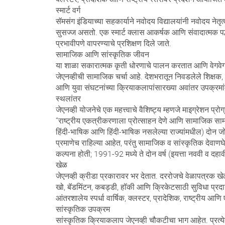
स्मार्ट वर्ग
सॅमसंग इंडियाच्या सहकार्याने नवोदय विद्यालयांनी नवोदय नेतृत्व
सुसज्ज असतो. एक स्मार्ट क्लास आकर्षक आणि संवादात्मक पद्ध
प्रभावीपणे वापरण्याचे प्रशिक्षण दिले जाते.
सामाजिक आणि सांस्कृतिक जीवन
या शाळा सकारात्मक कृती धोरणाचे पालन करतात आणि वेगवेगळ्या
जेएनव्हीची सामाजिक चर्चा आहे. देशभरातून निवडलेले शिक्षक, त्
आणि युवा संघटनांच्या क्रियाकलापांसारख्या अवांतर उपक्रमांमु
स्थलांतर
जेएनव्ही योजनेचे एक महत्त्वाचे वैशिष्ट्य म्हणजे माइग्रेशन प्रो
“राष्ट्रीय एकत्रीकरणाला प्रोत्साहन देणे आणि सामाजिक सामग्री 
हिंदी-भाषिक आणि हिंदी-भाषिक नसलेल्या राज्यांमधील) दोन जोडल
प्रमाणेच राहिल्या आहेत, परंतु सामाजिक व सांस्कृतिक देवाणघेवाण
कल्पना होती; 1991-92 मध्ये ते दोन वर्ष (इयत्ता नववी व दहावी)
खेळ
जेएनव्ही क्रीडा प्रकारावर भर देतात. दररोजचे वेळापत्रक खे
खो, बॅडमिंटन, कबड्डी, हॉकी आणि क्रिकेटसाठी सुविधा प्रदा
आंतरशालेय स्पर्धा वार्षिक, क्लस्टर, प्रादेशिक, राष्ट्री
सांस्कृतिक उपक्रम
सांस्कृतिक क्रियाकलाप जेएनव्ही चौकटीचा भाग आहेत. प्रत्ये