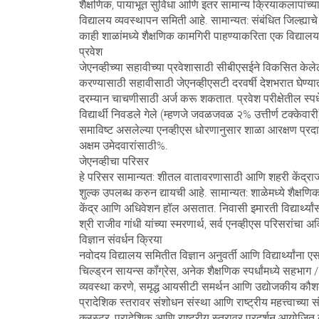
शैक्षणिक, पायाभूत सुविधा आणि इतर सामान्य क्रियाकलापांच्
विद्यालय व्यवस्थापन समिती आहे. सामान्यत: संबंधित जिल्ह्या
काही शाळांमध्ये शैक्षणिक कामगिरी पाहण्याकरिता एक विद्या
प्रवेश
जेएनव्हीच्या सहावीच्या प्रवेशासाठी सीबीएसईने विकसित केलेली
करण्यासाठी सहावीसाठी जेएनव्हीएसटी दरवर्षी देशभरात घेण्यात 
दरम्यान चाचणीसाठी अर्ज करू शकतात. प्रवेश परीक्षेतील स्
विद्यार्थी निवडले गेले (म्हणजे जवळजवळ २% उत्तीर्ण टक्केव
समाविष्ट असलेल्या एनव्हीएस धोरणानुसार शाळा आरक्षण प्रदान
अक्षम उमेदवारांसाठी%.
जेएनव्हीचा परिसर
हे परिसर सामान्यत: शीतल वातावरणासाठी आणि शहरी केंद्राजव
शुल्क उपलब्ध करुन द्यायची आहे. सामान्यत: शाळेमध्ये शैक्षणिक
केंद्र आणि अधिवेशन हॉल असतात. निवासी इमारती विद्यार्थ्यांसा
श्री राजीव गांधी यांच्या स्मरणार्थ, सर्व एनव्हीएस परिसरांचा 
विज्ञान संवर्धन क्रिया
नवोदय विद्यालय समितीत विज्ञान अनुवर्ती आणि विद्यार्थ्यांना
चिल्ड्रन सायन्स कॉंग्रेस, अनेक शैक्षणिक स्पर्धांमध्ये सहभाग 
व्यवस्था करणे, समृद्ध आयसीटी समर्थन आणि उद्योजकीय कौशल्
प्रादेशिक स्तरावर संशोधन संस्था आणि राष्ट्रीय महत्त्वाच्या 
क्लस्टर, प्रादेशिक आणि राष्ट्रीय स्तरावर प्रदर्शन आयोजित