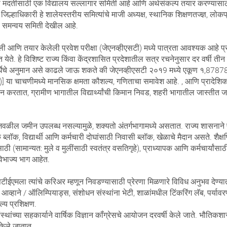
या मदतीसाठी एक विद्यालय सल्लागार समिती आहे आणि अर्थसंकल्प तयार करण्यासाठी
चे जिल्हाधिकारी हे शालेयस्तरीय समित्यांचे माजी अध्यक्ष, स्थानिक शिक्षणतज्ज्ञ,
लय समन्वय समिती देखील आहे.
 आणि तयार केलेली प्रवेश परीक्षा (जेएनव्हीएसटी) मध्ये पात्रता आवश्यक आहे प्रत्य
येते. हे विशिष्ट राज्य किंवा केंद्रशासित प्रदेशातील सत्र रचनेनुसार दर वर्षी ती
पर्धेचे अनुमान असे काढले जाऊ शकते की जेएनव्हीएसटी २०१9 मध्ये एकूण १,8787
ारी)] या चाचणीमध्ये मानसिक क्षमता कौशल्य, गणिताचा समावेश आहे. , आणि प्रादे
 करतात, ग्रामीण भागातील विद्यार्थ्यांची किमान निवड, शहरी भागातील जास्तीत ज
ळील जमीन उपलब्ध नसल्यामुळे, शक्यतो अंतर्गभागामध्ये असतात. राज्य शासनाने प
 ब्लॉक, विद्यार्थी आणि कर्मचारी दोघांसाठी निवासी ब्लॉक, खेळाचे मैदान असते. शैक्
ठी (सामान्यत: मुले व मुलींसाठी स्वतंत्र वसतिगृहे), प्राध्यापक आणि कर्मचार्यांसाठ
अविभाज्य भाग आहेत.
 एसटीईएमला त्यांचे करिअर म्हणून निवडण्यासाठी प्रेरणा मिळणारे विविध अनुभव देण्य
/ आव्हाने / ऑलिम्पियाड्स, संशोधन संस्थांना भेटी, शाळांमधील टिंकरिंग लॅब, पर्यावर
य प्रशिक्षण.
संस्थांच्या सहकार्याने वार्षिक विज्ञान कॉंग्रेसचे आयोजन दरवर्षी केले जाते. भौति
 केले जातात.