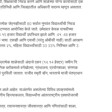
, शिक्षकांची निवड करणे आणि शाळेच्या योग्य कार्यासाठी एक
 लोकप्रतिनिधी आणि जिल्ह्यातील अधिकारी सदस्य म्हणून असतात.
ेक जेएनव्हीसाठी 80 सर्वात गुणवंत विद्यार्थ्यांची निवड
न टप्प्यात आयोजित केले जाते. उमेदवार केवळ पाचवीच्या
8.१5 हजार विद्यार्थी उपस्थित झाले आणि .4१..48 हजार
शिक भाषा. एसव्ही आणि एससी (परंतु ओबीसी नाही) साठी आरक्षण
ास्त २%, महिला विद्यार्थ्यांसाठी 33 33% निश्चित आणि 3.
्रत्येक शाळेसाठी अंदाजे एकर (१२.१4 हेक्टर) जमीन नि:
षणिक ब्लॉकमध्ये वर्गखोल्या, ग्रंथालय, प्रयोगशाळा, संगणक
ी पुरविली जातात. राजीव स्मृती व्हॅन, भारताचे माजी पंतप्रधान
ात आले आहेत. याअंतर्गत असलेल्या विविध उपक्रमांमध्ये:
णीय क्रियाकलाप, विद्यार्थ्यांना आंतरराष्ट्रीय एक्सपोजरची
कशास्त्र, रसायनशास्त्र जीवशास्त्र आणि गणितांसाठी शाळा,