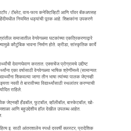
्ड, लॅपटॉप / टॅब्लेट, वाय-फाय कनेक्टिव्हिटी आणि पॉवर बॅकअपसह
हिंदीमधील नियमित धड्यांची पूरक आहे. शिक्षकांना उपकरणे
्रांतील समाजातील वेगवेगळ्या घटकांच्या एकत्रिकरणाद्वारे
ुळे कौटुंबिक भावना निर्माण होते. क्रीडा, सांस्कृतिक कार्ये
्थ्यांची देवाणघेवाण करतात. एक्सचेंज प्रोग्रामचे उद्दीष्ट
्यांना एका वर्षासाठी वेगवेगळ्या भाषिक श्रेणींमध्ये (सामान्यत:
र्थ्यांना शिकवल्या जाणा तीन भाषा त्यांच्या पालक जेएनव्ही
त्ता नववी ते बारावीच्या विद्यार्थ्यांसाठी स्थलांतर करण्याची
्यादित राहिले.
ेक जेएनव्ही हँडबॉल, फुटबॉल, व्हॉलीबॉल, बास्केटबॉल, खो-
यामशाळा आणि बहुउद्देशीय हॉल देखील उपलब्ध आहेत.
त.
य इ. साठी आंतरशालेय स्पर्धा दरवर्षी क्लस्टर, प्रादेशिक