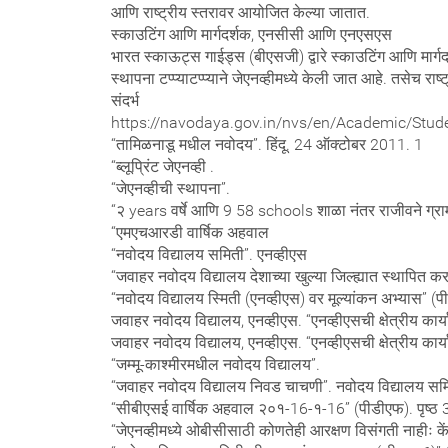
आणि राष्ट्रीय स्तरावर आयोजित केल्या जातात.
स्काउटिंग आणि मार्गदर्शक, एनसीसी आणि एनएसएस
भारत स्काऊट्स गाईड्स (बीएसजी) द्वारे स्काउटिंग आणि मार्ग
स्थापना टप्प्याटप्प्याने जेएनव्हीमध्ये केली जात आहे. तसेच रा
संदर्भ
https://navodaya.gov.in/nvs/en/Academic/Stud
“तामिळनाडू मधील नवोदय”. हिंदू. 24 ऑक्टोबर 2011. 1
“ब्लूप्रिंट जेएनव्ही .
“जेएनव्हीची स्थापना”.
“२ years वर्षे आणि 9 58 schools शाळा नंतर राजीवने ग्र
“एमएचआरडी वार्षिक अहवाल
“नवोदय विद्यालय समिती”. एनव्हीएस
“जवाहर नवोदय विद्यालय देशाच्या खुल्या जिल्ह्यात स्थापित करण
“नवोदय विद्यालय स्मिती (एनव्हीएस) वर मूल्यांकन अभ्यास” (
जवाहर नवोदय विद्यालय, एनव्हीएस. “एनव्हीएसची क्षेत्रीय कार्
जवाहर नवोदय विद्यालय, एनव्हीएस. “एनव्हीएसची क्षेत्रीय कार्
“जम्मू-काश्मीरमधील नवोदय विद्यालय”.
“जवाहर नवोदय विद्यालय निवड चाचणी”. नवोदय विद्यालय समि
“सीबीएसई वार्षिक अहवाल २०१-16-१-16” (पीडीएफ). पृष्ठ 
“जेएनव्हीमध्ये ओबीसीसाठी कोणतेही आरक्षण विसंगती नाहीः के