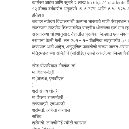
कार्यरत आहेत आणि सुमारे २ लाख 65 65,574 students विद्या
१२ वीच्या वर्गवारीत अनुक्रमे .5 .5.77% आणि .6 %..6२%
इतिहास
जवाहर नवोदय विद्यालयांची कल्पना भारताचे माजी पंतप्रधान राजी
संकल्पना राष्ट्रीय शिक्षणावरील राष्ट्रीय धोरणाचा एक भाग 
सरकारच्या धोरणानुसार, देशातील प्रत्येक जिल्ह्यात एक जेएन
स्थापना केली गेली. सन २०१–-१– शैक्षणिक सत्रापर्यंत 57 576 
करण्यात आले आहेत, अनुसूचित जमातीची संख्या जास्त असणा जिल्
मंत्रिमंडळाच्या समितीने (सीसीईए) उघडे असलेल्या जिल्ह्यांप
.
रमेश पोखरियाल ‘निशंक’ डॉ.
मा.शिक्षणमंत्री
मा(अध्यक्ष, एनव्हीएस
)
श्री संजय धोत्रे
मा.शिक्षण राज्यमंत्री
राज्यमंत्री, एचआरडी
श्रीमती. अनिता करवाल
सचिव
श्रीमती. लामचोंगोई स्वीटी चांगसन