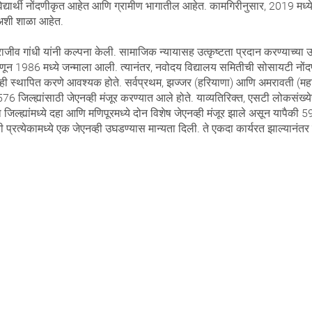
र्थी नोंदणीकृत आहेत आणि ग्रामीण भागातील आहेत. कामगिरीनुसार, 2019 मध्ये, ज
 अशी शाळा आहेत.
व गांधी यांनी कल्पना केली. सामाजिक न्यायासह उत्कृष्टता प्रदान करण्याच्या उद्दे
म्हणून 1986 मध्ये जन्माला आली. त्यानंतर, नवोदय विद्यालय समितीची सोसायटी नोंद
व्ही स्थापित करणे आवश्यक होते. सर्वप्रथम, झज्जर (हरियाणा) आणि अमरावती (महार
जिल्ह्यांसाठी जेएनव्ही मंजूर करण्यात आले होते. याव्यतिरिक्त, एसटी लोकसंख्येची
ह्यांमध्ये दहा आणि मणिपूरमध्ये दोन विशेष जेएनव्ही मंजूर झाले असून यापैकी 591
ैकी प्रत्येकामध्ये एक जेएनव्ही उघडण्यास मान्यता दिली. ते एकदा कार्यरत झाल्यान