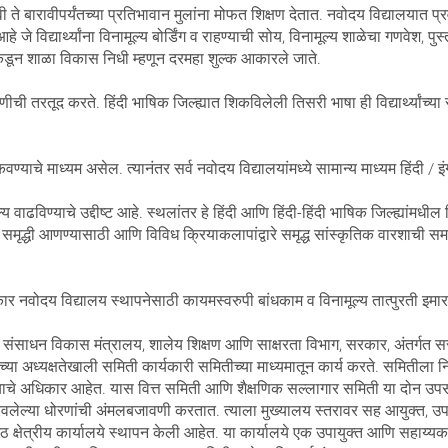
बारावीपर्यंतच्या प्रतिभावान मुलांना मोफत शिक्षण देतात. नवोदय विद्यालयात प्रवेश
 विद्यार्थ्यांना विनामूल्य बोर्डिंग व राहण्याची सोय, विनामूल्य शाळेचा गणवेश, पुस्त
लांकडून शाळा विकास निधी म्हणून दरमहा शुल्क आकारले जाते.
ीची तरतूद करते. हिंदी भाषिक जिल्ह्यात शिकविलेली तिसरी भाषा ही विद्यार्थ्यांच्या
ण्याचे माध्यम असेल. त्यानंतर सर्व नवोदय विद्यालयांमध्ये सामान्य माध्यम हिंदी / 
ल्य वाढविण्याचे उद्दीष्ट आहे. स्थलांतर हे हिंदी आणि हिंदी-हिंदी भाषिक जिल्ह्यांमधील व
ारे समृद्धी आणण्यासाठी आणि विविध क्रियाकलापांद्वारे समृद्ध सांस्कृतिक वारशाची
र नवोदय विद्यालय स्थापनेसाठी कायमस्वरुपी बांधकाम व विनामूल्य तात्पुरती इमा
संसाधन विकास मंत्रालय, शालेय शिक्षण आणि साक्षरता विभाग, सरकार, अंतर्गत सरका
्या अध्यक्षतेखाली समिती कार्यकारी समितीच्या माध्यमातून कार्य करते. समितीला न
े अधिकार आहेत. यास वित्त समिती आणि शैक्षणिक सल्लागार समिती या दोन उपसमित्य
रवलेल्या धोरणांची अंमलबजावणी करतात. त्याला मुख्यालय स्तरावर सह आयुक्त, उपाय
आठ क्षेत्रीय कार्यालये स्थापन केली आहेत. या कार्यालये एक उपायुक्त आणि सहाय्यक 