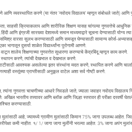
णे आणि व्यवस्थापित करणे (या नंतर ‘नवोदय विद्यालय’ म्हणून संबोधले जाते) आणि प
ता, साहसी क्रियाकलाप आणि शारीरिक शिक्षण यासह चांगल्या गुणवत्तेचे आधुनिक शि
िंदी आणि इंग्रजी सारख्या देशामध्ये समान माध्यमाद्वारे सूचना देण्यासाठी योग्य त्य
संमिश्र वारसा सुलभ करण्यासाठी आणि समजून घेण्यासाठी सामान्य कोर्स-अभ्यासक
ा भागातून दुसर्या शाळेत विद्यार्थ्यांना पुरोगामी आणणे.
टून शालेय शिक्षणाच्या गुणवत्तेत सुधारणा करण्याचे केंद्रबिंदू म्हणून काम करणे.
ृहे स्थापन करणे, त्यांची देखभाल व देखभाल करणे.
रभराटीसाठी आवश्यक असलेल्या इतर संस्थांना मदत करणे, स्थापित करणे आणि चाल
ाही वस्तूंच्या प्राप्तीसाठी अनुकूल वाटेल अशा सर्व गोष्टी करणे.
 काढतात, त्यांना गुणवत्ता चाचणीच्या आधारे निवडले जाते, ज्याला जवाहर नवोदय विद
खिल भारतीय तत्त्वावर आणि ब्लॉक आणि जिल्हा स्तरावर ही परीक्षा दरवर्षी घेतली 
निश्चित करण्यासाठी.
ील मुलांसाठी आहे, ज्यामध्ये ग्रामीण मुलांसाठी किमान 75% जागा उपलब्ध आहेत. ज
सरीपेक्षा कमी नाहीत. १/ 1/ जागा जागा मुलींनी भरल्या आहेत. 3% जागा अपंग मुला