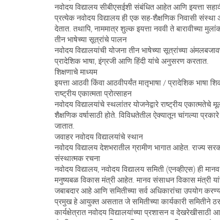
नवोदय विद्यालय सीबीएसईशी संबंधित आहेत आणि इयत्ता सहावी ते 
प्रत्येक नवोदय विद्यालय ही एक सह-शैक्षणिक निवासी संस्था आहे जे
देतात. तथापि, नाममात्र शुल्क इयत्ता नववी ते बारावीच्या मु
तीन भाषेच्या सूत्रांचे पालन
नवोदय विद्यालयांची योजना तीन भाषेच्या सूत्रांच्या अंमलबजावण
प्रादेशिक भाषा, इंग्रजी आणि हिंदी यांचे अनुसरण करतात.
शिक्षणाचे माध्यम
इयत्ता आठवी किंवा आठवीपर्यंत मातृभाषा / प्रादेशिक भाषा शिकव
राष्ट्रीय एकात्मता प्रोत्साहन
नवोदय विद्यालयांचे स्थलांतर योजनेद्वारे राष्ट्रीय एकात्मतेचे मू
शैक्षणिक वर्षासाठी होते. विविधतेतील ऐक्यातून चांगल्या प्रक
जातात.
जवाहर नवोदय विद्यालयांचे स्थान
नवोदय विद्यालय देशभरातील ग्रामीण भागात आहेत. राज्य सरका
संस्थात्मक रचना
नवोदय विद्यालय, नवोदय विद्यालय समिती (एनव्हीएस) ही मानव 
मनुष्यबळ विकास मंत्री आहेत. मानव संसाधन विकास मंत्री यांच
जबाबदार आहे आणि समितीच्या सर्व अधिकारांचा उपयोग करण्याच
प्रमुख हे आयुक्त असतात जे समितीच्या कार्यकारी समितीने ठ
कार्यक्षेत्रात नवोदय विद्यालयांच्या प्रशासन व देखरेखीसाठी 