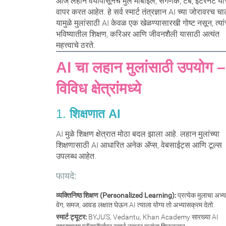
आज लहान वयापासूनच मुले मोबाइल, संगणक, टॅब, इंटरनेट या
वापर करत आहेत. हे सर्व स्मार्ट तंत्रज्ञान AI च्या जोरावरच चा
यामुळे मुलांसाठी AI केवळ एक खेळण्यासारखी गोष्ट नसून, त्यां
भविष्यातील शिक्षण, करिअर आणि जीवनशैली यासाठी अत्यंत
महत्त्वाचे ठरते.
AI चा लहान मुलांसाठी उपयोग –
विविध क्षेत्रांमध्ये
1.
शिक्षणात AI
AI मुळे शिक्षण क्षेत्रात मोठा बदल झाला आहे. लहान मुलांच्या
शिक्षणासाठी AI आधारित अनेक ॲप्स, वेबसाईट्स आणि टूल्स
उपलब्ध आहेत.
फायदे:
व्यक्तिनिष्ठ शिक्षण (Personalized Learning):
प्रत्येक मुलाचा अभ्
वेग, समज, आवड लक्षात घेऊन AI त्याला योग्य तो अभ्यासक्रम देतो.
स्मार्ट ट्यूटर:
BYJU’S, Vedantu, Khan Academy सारख्या AI