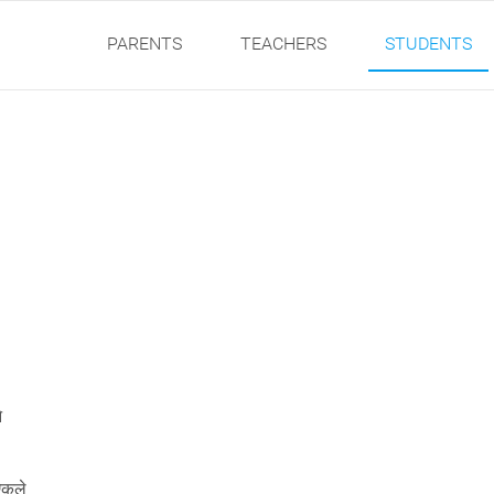
PARENTS
TEACHERS
STUDENTS
े
 ऐकले