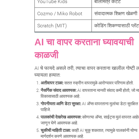
YouTube Kids
बालमित्र कंटेंट
Cozmo / Miko Robot
संवादात्मक शिक्षण खेळणी
Scratch (MIT)
कोडिंग शिकण्यासाठी प्लॅटफ
AI चा वापर करताना घ्यावयाची
काळजी
AI चे फायदे असले तरी, त्याचा वापर करताना खालील गोष्टी ल
घ्यायला हव्यात:
अतीवापर टाळा:
सतत स्क्रीन वापरामुळे आरोग्यावर परिणाम होतो.
नैसर्गिक संवाद आवश्यक:
AI वापरताना मानवी संवाद कमी होतो, जो 
विकासासाठी आवश्यक आहे.
गोपनीयता आणि डेटा सुरक्षा:
AI अ‍ॅप्स वापरताना मुलांचा डेटा सुरक्षित
पाहिजे.
पालकांची देखरेख आवश्यक:
कोणत्या अ‍ॅप्स, साईट्स मुलं वापरत आहेत
जाणून घेणे आवश्यक आहे.
चुकीची माहिती टाळा:
काही AI चुकू शकतात, त्यामुळे पालकांनी योग्य
मार्गदर्शन करणे आवश्यक आहे.