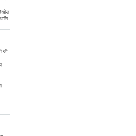
ा
देखील
, आणि
ी जी
य
ली