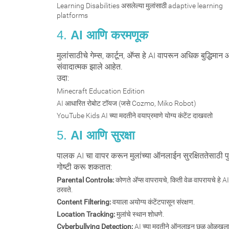
Learning Disabilities असलेल्या मुलांसाठी adaptive learning
platforms
4.
AI आणि करमणूक
मुलांसाठीचे गेम्स, कार्टून, अ‍ॅप्स हे AI वापरून अधिक बुद्धिमान
संवादात्मक झाले आहेत.
उदा:
Minecraft Education Edition
AI आधारित रोबोट टॉयज (जसे Cozmo, Miko Robot)
YouTube Kids AI च्या मदतीने वयाप्रमाणे योग्य कंटेंट दाखवतो
5.
AI आणि सुरक्षा
पालक AI चा वापर करून मुलांच्या ऑनलाईन सुरक्षिततेसाठी प
गोष्टी करू शकतात:
Parental Controls:
कोणते अ‍ॅप्स वापरायचे, किती वेळ वापरायचे हे AI
ठरवते.
Content Filtering:
वयाला अयोग्य कंटेंटपासून संरक्षण.
Location Tracking:
मुलांचे स्थान शोधणे.
Cyberbullying Detection:
AI च्या मदतीने ऑनलाइन छळ ओळखल