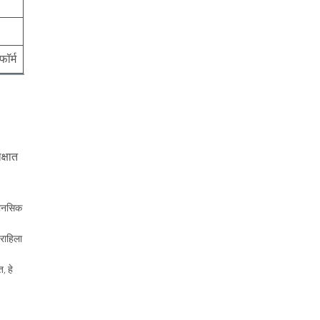
ॉर्म
क्षात
मानसिक
 राहिला
, हे