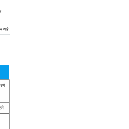
ऊ
रच आहे.
रणे
रणे