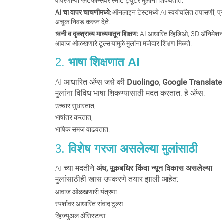
वापरणाऱ्या प्लॅटफॉर्म्सवर स्मार्ट ट्यूटर मुलांना शिकवतात.
AI चा वापर चाचणीमध्ये:
ऑनलाइन टेस्टमध्ये AI स्वयंचलित तपासणी, प्र
अचूक निवड करून देते.
ध्वनी व दृक्श्राव्य माध्यमातून शिक्षण:
AI आधारित व्हिडिओ, 3D अ‍ॅनिमेशन
आवाज ओळखणारे टूल्स यामुळे मुलांना मजेदार शिक्षण मिळते.
2.
भाषा शिक्षणात AI
AI आधारित अ‍ॅप्स जसे की
Duolingo
,
Google Translate
मुलांना विविध भाषा शिकण्यासाठी मदत करतात. हे अ‍ॅप्स:
उच्चार सुधारतात,
भाषांतर करतात,
भाषिक समज वाढवतात.
3.
विशेष गरजा असलेल्या मुलांसाठी
AI च्या मदतीने
अंध, मूकबधिर किंवा न्यून विकास असलेल्या
मुलांसाठीही खास उपकरणे तयार झाली आहेत:
आवाज ओळखणारी यंत्रणा
स्पर्शावर आधारित संवाद टूल्स
व्हिज्युअल अ‍ॅसिस्टन्स