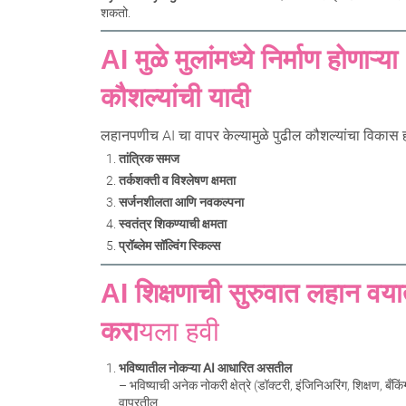
शकतो.
AI मुळे मुलांमध्ये निर्माण होणाऱ्या
कौशल्यांची यादी
लहानपणीच AI चा वापर केल्यामुळे पुढील कौशल्यांचा विकास ह
तांत्रिक समज
तर्कशक्ती व विश्लेषण क्षमता
सर्जनशीलता आणि नवकल्पना
स्वतंत्र शिकण्याची क्षमता
प्रॉब्लेम सॉल्विंग स्किल्स
AI शिक्षणाची सुरुवात लहान वय
करा
यला हवी
भविष्यातील नोकऱ्या AI आधारित असतील
– भविष्याची अनेक नोकरी क्षेत्रे (डॉक्टरी, इंजिनिअरिंग, शिक्षण, बँकि
वापरतील.