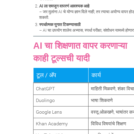
AI ला समजून वापरणं आवश्यक आहे
– जर मुलांना AI चे योग्य ज्ञान दिले नाही, तर त्याचा अयोग्य वापर हो
शकतो.
स्पर्धात्मक युगात टिकण्यासाठी
– AI चा उपयोग शालेय अभ्यास, स्पर्धा परीक्षा, संशोधन यामध्ये होणा
AI चा शिक्षणात वापर करणाऱ्या
काही टूल्सची यादी
टूल / अ‍ॅप
कार्य
ChatGPT
माहिती मिळवणे, शंका विचा
Duolingo
भाषा शिकवणे
Google Lens
वस्तू ओळखणे, भाषांतर क
Khan Academy
विविध विषयांचे शिक्षण