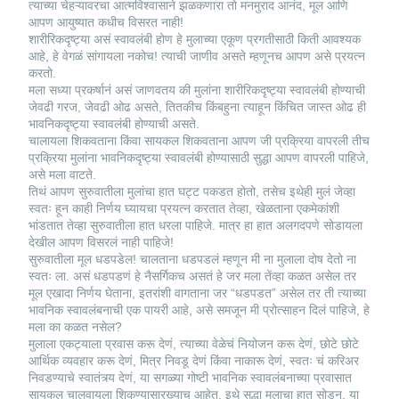
त्याच्या चेहऱ्यावरचा आत्मविश्वासाने झळकणारा तो मनमुराद आनंद, मूल आणि
आपण आयुष्यात कधीच विसरत नाही!
शारीरिकदृष्ट्या असं स्वावलंबी होण हे मुलाच्या एकूण प्रगतीसाठी किती आवश्यक
आहे, हे वेगळं सांगायला नकोच! त्याची जाणीव असते म्हणूनच आपण असे प्रयत्न
करतो.
मला सध्या प्रकर्षानं असं जाणवतय की मुलांना शारीरिकदृष्ट्या स्वावलंबी होण्याची
जेवढी गरज, जेवढी ओढ असते, तितकीच किंबहुना त्याहून किंचित जास्त ओढ ही
भावनिकदृष्ट्या स्वावलंबी होण्याची असते.
चालायला शिकवताना किंवा सायकल शिकवताना आपण जी प्रक्रिया वापरली तीच
प्रक्रिया मुलांना भावनिकदृष्ट्या स्वावलंबी होण्यासाठी सुद्धा आपण वापरली पाहिजे,
असे मला वाटते.
तिथं आपण सुरुवातीला मुलांचा हात घट्ट पकडत होतो, तसेच इथेही मुलं जेव्हा
स्वतः हून काही निर्णय घ्यायचा प्रयत्न करतात तेव्हा, खेळताना एकमेकांशी
भांडतात तेव्हा सुरुवातीला हात धरला पाहिजे. मात्र हा हात अलगदपणे सोडायला
देखील आपण विसरलं नाही पाहिजे!
सुरुवातीला मूल धडपडेल! चालताना धडपडलं म्हणून मी ना मुलाला दोष देतो ना
स्वतः ला. असं धडपडणं हे नैसर्गिकच असतं हे जर मला तेंव्हा कळत असेल तर
मूल एखादा निर्णय घेताना, इतरांशी वागताना जर “धडपडत” असेल तर ती त्याच्या
भावनिक स्वावलंबनाची एक पायरी आहे, असे समजून मी प्रोत्साहन दिलं पाहिजे, हे
मला का कळत नसेल?
मुलाला एकट्याला प्रवास करू देणं, त्याच्या वेळेचं नियोजन करू देणं, छोटे छोटे
आर्थिक व्यवहार करू देणं, मित्र निवडू देणं किंवा नाकारू देणं, स्वतः चं करिअर
निवडण्याचे स्वातंत्र्य देणं, या सगळ्या गोष्टी भावनिक स्वावलंबनाच्या प्रवासात
सायकल चालवायला शिकण्यासारख्याच आहेत. इथे सुद्धा मुलाचा हात सोडून, या