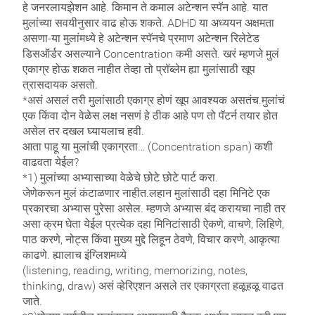
हे जनरलायझेशन आहे. किमान ते कमाल अटेन्शन स्पॅन आहे. यात
मुलांच्या सवयीनुसार वाढ होऊ शकते. ADHD या अध्ययन अक्षमता
असणा-या मुलांमध्ये हे अटेन्शन स्पॅनचे प्रमाण अटेन्शन रिलेटेड
डिसऑर्डर असल्याने Concentration कमी असते. खरं म्हणजे मुलं
एकाग्र होऊ शकत नाहीत तेव्हा तो प्रॉब्लेम ह्या मुलांसाठी खूप
त्रासदायक असतो.
*असं असलं तरी मुलांसाठी एकाग्र होणं खूप आवश्यक असतंच.मुलांचं
एक किंवा दोन वेळेस लक्ष नसणं हे ठीक आहे पण तो पॅटर्न तयार होत
असेल तर दखल घ्यायलाच हवी.
आता पाहू या मुलांची एकाग्रता… (Concentration span) कशी
वाढवता येईल?
*1) मुलांच्या अभ्यासाच्या वेळेचे छोटे छोटे पार्ट करा.
जेणेकरून मुलं कंटाळणार नाहीत.लहान मुलांसाठी दहा मिनिटे एक
प्रकारचा अभ्यास पुरेसा असेल. म्हणजे अभ्यास बंद करायचा नाही तर
असा क्रम घेता येईल प्रत्येक दहा मिनिटांसाठी ऐकणे, वाचणे, लिहिणे,
पाठ करणे, नोट्स किंवा मुख्य मुद्दे लिहून ठेवणे, विचार करणे, आकृत्या
काढणे. ह्यालाच इंग्लिशमध्ये
(listening, reading, writing, memorizing, notes,
thinking, draw) असं व्हेरिएशन असले तर एकाग्रता हळूहळू वाढत
जाते.