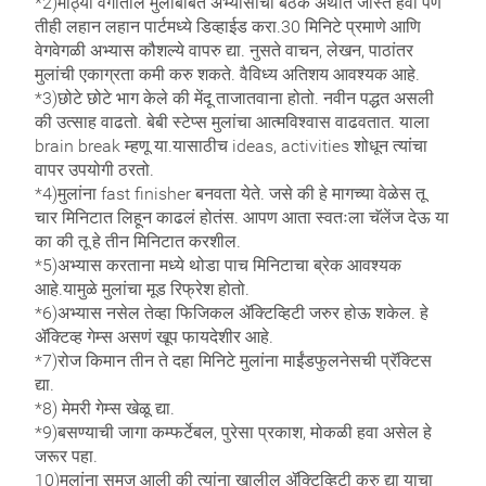
*2)मोठ्या वर्गातील मुलांबाबत अभ्यासाची बैठक अर्थात जास्त हवी पण
तीही लहान लहान पार्टमध्ये डिव्हाईड करा.30 मिनिटे प्रमाणे आणि
वेगवेगळी अभ्यास कौशल्ये वापरु द्या. नुसते वाचन, लेखन, पाठांतर
मुलांची एकाग्रता कमी करु शकते. वैविध्य अतिशय आवश्यक आहे.
*3)छोटे छोटे भाग केले की मेंदू ताजातवाना होतो. नवीन पद्धत असली
की उत्साह वाढतो. बेबी स्टेप्स मुलांचा आत्मविश्वास वाढवतात. याला
brain break म्हणू या.यासाठीच ideas, activities शोधून त्यांचा
वापर उपयोगी ठरतो.
*4)मुलांना fast finisher बनवता येते. जसे की हे मागच्या वेळेस तू
चार मिनिटात लिहून काढलं होतंस. आपण आता स्वतःला चॅलेंज देऊ या
का की तू हे तीन मिनिटात करशील.
*5)अभ्यास करताना मध्ये थोडा पाच मिनिटाचा ब्रेक आवश्यक
आहे.यामुळे मुलांचा मूड रिफ्रेश होतो.
*6)अभ्यास नसेल तेव्हा फिजिकल ॲक्टिव्हिटी जरुर होऊ शकेल. हे
ॲक्टिव्ह गेम्स असणं खूप फायदेशीर आहे.
*7)रोज किमान तीन ते दहा मिनिटे मुलांना माईंडफुलनेसची प्रॅक्टिस
द्या.
*8) मेमरी गेम्स खेळू द्या.
*9)बसण्याची जागा कम्फर्टेबल, पुरेसा प्रकाश, मोकळी हवा असेल हे
जरूर पहा.
10)मुलांना समज आली की त्यांना खालील ॲक्टिव्हिटी करु द्या याचा