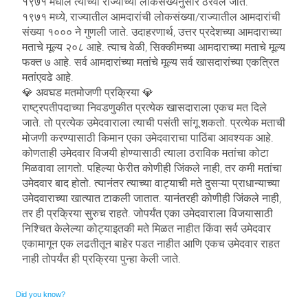
१९७१ मधील त्यांच्या राज्याच्या लोकसंख्येनुसार ठरवले जाते.
१९७१ मध्ये, राज्यातील आमदारांची लोकसंख्या/राज्यातील आमदारांची
संख्या १००० ने गुणली जाते. उदाहरणार्थ, उत्तर प्रदेशच्या आमदाराच्या
मताचे मूल्य २०८ आहे. त्याच वेळी, सिक्कीमच्या आमदाराच्या मताचे मूल्य
फक्त ७ आहे. सर्व आमदारांच्या मतांचे मूल्य सर्व खासदारांच्या एकत्रित
मतांएवढे आहे.
💎 अवघड मतमोजणी प्रक्रिया 💎
राष्ट्रपतीपदाच्या निवडणुकीत प्रत्येक खासदाराला एकच मत दिले
जाते. तो प्रत्येक उमेदवाराला त्याची पसंती सांगू शकतो. प्रत्येक मताची
मोजणी करण्यासाठी किमान एका उमेदवाराचा पाठिंबा आवश्यक आहे.
कोणताही उमेदवार विजयी होण्यासाठी त्याला ठराविक मतांचा कोटा
मिळवावा लागतो. पहिल्या फेरीत कोणीही जिंकले नाही, तर कमी मतांचा
उमेदवार बाद होतो. त्यानंतर त्याच्या वाट्याची मते दुसऱ्या प्राधान्याच्या
उमेदवाराच्या खात्यात टाकली जातात. यानंतरही कोणीही जिंकले नाही,
तर ही प्रक्रिया सुरुच राहते. जोपर्यंत एका उमेदवाराला विजयासाठी
निश्चित केलेल्या कोट्याइतकी मते मिळत नाहीत किंवा सर्व उमेदवार
एकामागून एक लढतीतून बाहेर पडत नाहीत आणि एकच उमेदवार राहत
नाही तोपर्यंत ही प्रक्रिया पुन्हा केली जाते.
Did you know?