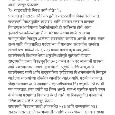
आपण जाणून घेऊयात.
🏷 राष्ट्रपतींची निवड कशी होते? 🏷
भारतात इलेक्टोरल कॉलेज पद्धतीने राष्ट्रपतींची निवड केली जाते.
राष्ट्रपती निवडणुकीत खासदार आणि आमदार मतदान करतात.
निवडणूक आयोगाच्या देखरेखीखाली ही प्रक्रिया होते. आता
इलेक्टोरल कॉलेज म्हणजे काय? यात वरच्या आणि खालच्या
सभागृहातील निवडून आलेल्या सदस्यांचा समावेश असतो. तसेच, त्यात
राज्ये आणि केंद्रशासित प्रदेशांच्या विधानसभा सदस्यांचा समावेश
असतो पण, यावेळी संसद सदस्याच्या मताचे मूल्य जम्मू आणि
काश्मीरमध्ये विधानसभेच्या अनुपस्थितीमुळे जुलैमध्ये होणार्‍या
राष्ट्रपतीपदाच्या निवडणुकीत ७०८ वरून ७०० वर जाण्याची शक्यता
आहे. खासदाराच्या मताचे मूल्य दिल्ली, पुद्दुचेरी आणि जम्मू आणि
काश्मीरसह राज्ये आणि केंद्रशासित प्रदेशांच्या विधानसभांमध्ये निवडून
आलेल्या सदस्यांच्या संख्येवर आधारित आहे.तथापि, प्रत्येक राज्यात,
जेव्हा खासदार आणि आमदार राष्ट्रपतीपदाच्या निवडणुकीसाठी त्यांची
मत वापरतात, तेव्हा त्यांचे मत भिन्न असते. यामध्ये प्रत्येक मताचे वजन
वेगवेगळ्या प्रमाणात विचारात घेतले जाते. या निवडणुकीत मतदानाचे
गणित काय आहे ते जाणून घेऊया.
राष्ट्रपती निवडण्यासाठी लोकसभेत ५४३ आणि राज्यसभेत २३३
सदस्य असतात. लोकसभेच्या तीन आणि राज्यसभेच्या 16 जागा सध्या