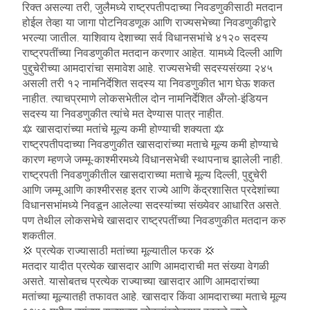
रिक्त असल्या तरी, जुलैमध्ये राष्ट्रपतीपदाच्या निवडणुकीसाठी मतदान
होईल तेव्हा या जागा पोटनिवडणूक आणि राज्यसभेच्या निवडणुकीद्वारे
भरल्या जातील. याशिवाय देशाच्या सर्व विधानसभांचे ४१२० सदस्य
राष्ट्रपतींच्या निवडणुकीत मतदान करणार आहेत. यामध्ये दिल्ली आणि
पुद्दुचेरीच्या आमदारांचा समावेश आहे. राज्यसभेची सदस्यसंख्या २४५
असली तरी १२ नामनिर्देशित सदस्य या निवडणुकीत भाग घेऊ शकत
नाहीत. त्याचप्रमाणे लोकसभेतील दोन नामनिर्देशित अँग्लो-इंडियन
सदस्य या निवडणुकीत त्यांचे मत देण्यास पात्र नाहीत.
🔯 खासदारांच्या मतांचे मूल्य कमी होण्याची शक्यता 🔯
राष्ट्रपतीपदाच्या निवडणुकीत खासदारांच्या मताचे मूल्य कमी होण्याचे
कारण म्हणजे जम्मू-काश्मीरमध्ये विधानसभेची स्थापनाच झालेली नाही.
राष्ट्रपती निवडणुकीतील खासदाराच्या मताचे मूल्य दिल्ली, पुद्दुचेरी
आणि जम्मू आणि काश्मीरसह इतर राज्ये आणि केंद्रशासित प्रदेशांच्या
विधानसभांमध्ये निवडून आलेल्या सदस्यांच्या संख्येवर आधारित असते.
पण तेथील लोकसभेचे खासदार राष्ट्रपतींच्या निवडणुकीत मतदान करु
शकतील.
💢 प्रत्येक राज्यासाठी मतांच्या मूल्यातील फरक 💢
मतदार यादीत प्रत्येक खासदार आणि आमदाराची मत संख्या वेगळी
असते. यासोबतच प्रत्येक राज्याच्या खासदार आणि आमदारांच्या
मतांच्या मूल्यातही तफावत आहे. खासदार किंवा आमदाराच्या मताचे मूल्य