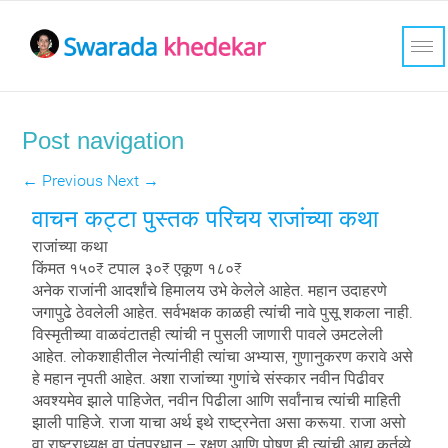
Post navigation
←
Previous
Next
→
वाचन कट्टा पुस्तक परिचय राजांच्या कथा
राजांच्या कथा
किंमत १५०₹ टपाल ३०₹ एकूण १८०₹
अनेक राजांनी आदर्शांचे हिमालय उभे केलेले आहेत. महान उदाहरणे
जगापुढे ठेवलेली आहेत. सर्वभक्षक काळही त्यांची नावे पुसू शकला नाही.
विस्मृतीच्या वाळवंटातही त्यांची न पुसली जाणारी पावले उमटलेली
आहेत. लोकशाहीतील नेत्यांनीही त्यांचा अभ्यास, गुणानुकरण करावे असे
हे महान नृपती आहेत. अशा राजांच्या गुणांचे संस्कार नवीन पिढीवर
अवश्यमेव झाले पाहिजेत, नवीन पिढीला आणि सर्वांनाच त्यांची माहिती
झाली पाहिजे. राजा याचा अर्थ इथे राष्ट्रनेता असा करूया. राजा असो
वा राष्ट्राध्यक्ष वा पंतप्रधान – रक्षण आणि पोषण ही त्यांची आद्य कर्तव्ये