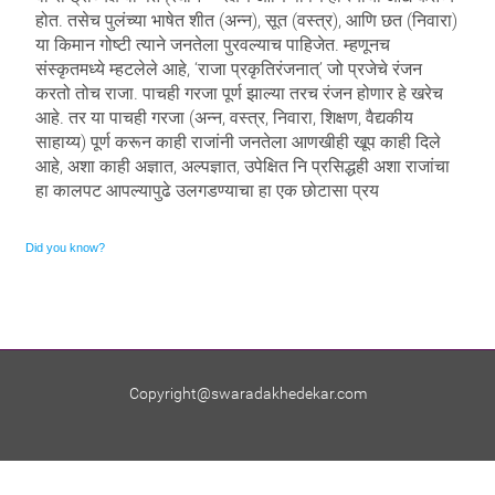
होत. तसेच पुलंच्या भाषेत शीत (अन्न), सूत (वस्त्र), आणि छत (निवारा)
या किमान गोष्टी त्याने जनतेला पुरवल्याच पाहिजेत. म्हणूनच
संस्कृतमध्ये म्हटलेले आहे, ‘राजा प्रकृतिरंजनात्’ जो प्रजेचे रंजन
करतो तोच राजा. पाचही गरजा पूर्ण झाल्या तरच रंजन होणार हे खरेच
आहे. तर या पाचही गरजा (अन्न, वस्त्र, निवारा, शिक्षण, वैद्यकीय
साहाय्य) पूर्ण करून काही राजांनी जनतेला आणखीही खूप काही दिले
आहे, अशा काही अज्ञात, अल्पज्ञात, उपेक्षित नि प्रसिद्धही अशा राजांचा
हा कालपट आपल्यापुढे उलगडण्याचा हा एक छोटासा प्रय
Did you know?
Ornare mollis aliquam volutpat cursus nullam. Netus placerat placerat justo sociis velit sem sodales, arcu
risus dolor neque feugiat. Scelerisque rhoncus ac, facilisi eros euismod sodales faucibus blandit rhoncus sed ut
semper.
Copyright@swaradakhedekar.com