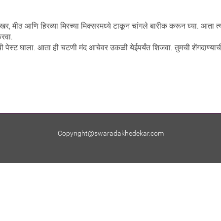
 साखर, मीठ आणि हिरव्या मिरच्या मिक्सरमध्ये टाकून चांगले बारीक करून घ्या. आता त
िरवा.
ी पेस्ट घाला. आता ही चटणी मंद आचेवर उकळी येईपर्यंत शिजवा. तुमची शेंगदाण्या
Copyright@swaradakhedekar.com