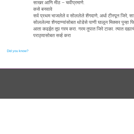
साखर आणि मीठ – चवीप्रमाणे.
कसे बनवावे
सर्व प्रथम भाजलेले व सोललेले शेंगदाणे, अर्धा टीस्पून जिरे,
सोललेल्या शेंगदाण्यांसोबत थोडेसे पाणी घालून मिक्सर पुन्हा फ
आता कढईत तूप गरम करा. गरम तुपात जिरे टाका. त्यात दह्याच
पराठ्यासोबत सर्व्ह करा
Did you know?
Ornare mollis aliquam volutpat cursus nullam. Netus placerat placerat justo sociis velit
sem sodales, arcu risus dolor neque feugiat. Scelerisque rhoncus ac, facilisi eros euismod
sodales faucibus blandit rhoncus sed ut semper.