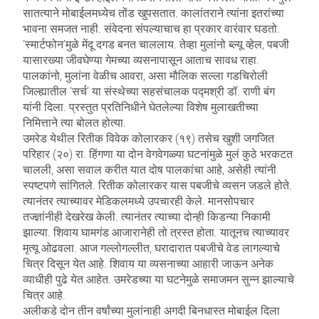
सातत्याने मोबाईलमध्येच तोंड खुपसतात. कालांतराने त्यांना इतरांच्या
भावना समजत नाही. संवेदना संपल्याचाच हा प्रकार वारंवार घडतो.
‘स्मार्टफोन’मुळे मेंदू दगड बनत चाललाय. तेव्हा मुलांनो ब्ल्यू व्हेल, पबजी
यासारख्या जीवघेण्या गेमच्या व्यसनापासून आताच सावध राहा.
पालकांनो, मुलांना वेळीच आवरा, असा मौलिक सल्ला गडचिरोली
जिल्ह्यातील ‘सर्च’ या संस्थेच्या सहसंचालक पद्मश्री डॉ. राणी बंग
यांनी दिला. प्रस्तुत प्रतिनिधीने घेतलेल्या विशेष मुलाखतीच्या
निमित्ताने त्या बोलत होत्या.
उमरेड येथील रितीक विवेक कोलारकर (१९) तसेच खुशी जगजित
परिहार (२०) रा. हिंगणा या दोन वेगवेगळ्या घटनांमुळे मुलं कुठे भरकटत
चालली, असा सवाल करीत यात दोष पालकांचा आहे, असेही त्यांनी
स्पष्टपणे सांगितले. रितीक कोलारकर यास पबजीचे व्यसन जडले होते.
त्यानंतर त्याच्यावर मेडिकलमध्ये उपचारही केले. मानसोपचार
तज्ज्ञांनीही देखरेख केली. त्यानंतर त्याच्या दोन्ही किडन्या निकामी
झाल्या. शिवाय घामगंड आजारानेही तो त्रस्त होता. यातूनच त्याच्यावर
मृत्यू ओढवला. आज गल्लोगल्लीत, घरादारात पबजीचे वेड लागल्याचे
चित्र दिसून येत आहे. शिवाय या व्यसनाच्या आहारी जाऊन अनेक
व्याधीही पुढे येत आहेत. उमरेडच्या या घटनेमुळे समाजमन सुन्न झाल्याचे
चित्र आहे.
अलीकडे दोन तीन वर्षांच्या मुलांनाही अगदी बिनधास्त मोबाईल दिला