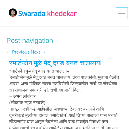
Post navigation
←
Previous
Next
→
स्मार्टफोन’मुळे मेंदू दगड बनत चाललाय!
स्मार्टफोन’मुळे मेंदू दगड बनत चाललाय!
‘स्मार्टफोन’मुळे मेंदू दगड बनत चाललाय. तेव्हा पालकांनो, मुलांना वेळीच
आवरा, असा मौलिक सल्ला गडचिरोली जिल्ह्यातील ‘सर्च’ या संस्थेच्या
सहसंचालक पद्मश्री डॉ. राणी बंग यांनी दिला.
– अभय लांजेवार
(लोकमत न्यूज नेटवर्क)
नागपूर : एकीकडे आईवडील जेवणाच्या टेबलवर बसलेले आणि
दुसरीकडे मुलांच्या हातात ‘स्मार्टफोन’. आई तिच्या बाळाला घास भरवते.
तोंडासमोर घास आणून ठेवलेला आणि बाळ मोबाईल गेममध्ये मग्न.
मध्येच त्याची इच्छा होईल त्यावेळेस त्याला घास भरविला जातो. मग मुलं