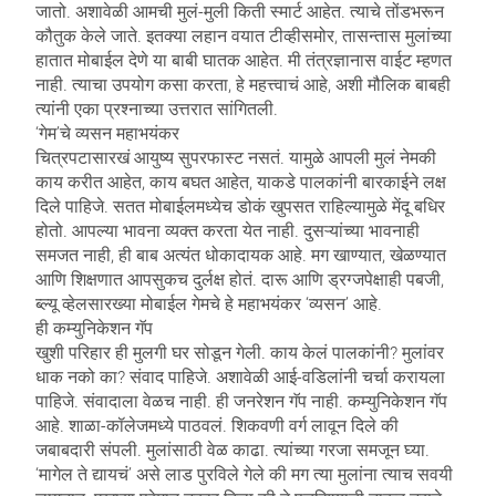
जातो. अशावेळी आमची मुलं-मुली किती स्मार्ट आहेत. त्याचे तोंडभरून
कौतुक केले जाते. इतक्या लहान वयात टीव्हीसमोर, तासन्तास मुलांच्या
हातात मोबाईल देणे या बाबी घातक आहेत. मी तंत्रज्ञानास वाईट म्हणत
नाही. त्याचा उपयोग कसा करता, हे महत्त्वाचं आहे, अशी मौलिक बाबही
त्यांनी एका प्रश्नाच्या उत्तरात सांगितली.
‘गेम’चे व्यसन महाभयंकर
चित्रपटासारखं आयुष्य सुपरफास्ट नसतं. यामुळे आपली मुलं नेमकी
काय करीत आहेत, काय बघत आहेत, याकडे पालकांनी बारकाईने लक्ष
दिले पाहिजे. सतत मोबाईलमध्येच डोकं खुपसत राहिल्यामुळे मेंदू बधिर
होतो. आपल्या भावना व्यक्त करता येत नाही. दुसऱ्यांच्या भावनाही
समजत नाही, ही बाब अत्यंत धोकादायक आहे. मग खाण्यात, खेळण्यात
आणि शिक्षणात आपसुकच दुर्लक्ष होतं. दारू आणि ड्रग्जपेक्षाही पबजी,
ब्ल्यू व्हेलसारख्या मोबाईल गेमचे हे महाभयंकर ‘व्यसन’ आहे.
ही कम्युनिकेशन गॅप
खुशी परिहार ही मुलगी घर सोडून गेली. काय केलं पालकांनी? मुलांवर
धाक नको का? संवाद पाहिजे. अशावेळी आई-वडिलांनी चर्चा करायला
पाहिजे. संवादाला वेळच नाही. ही जनरेशन गॅप नाही. कम्युनिकेशन गॅप
आहे. शाळा-कॉलेजमध्ये पाठवलं. शिकवणी वर्ग लावून दिले की
जबाबदारी संपली. मुलांसाठी वेळ काढा. त्यांच्या गरजा समजून घ्या.
‘मागेल ते द्यायचं’ असे लाड पुरविले गेले की मग त्या मुलांना त्याच सवयी