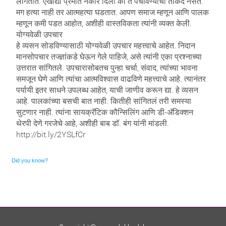
लागतात. एखाद्या प्रेमात नकार दिला की ते पचविण्याची ताकद नसते.
मग हत्या नाही तर आत्महत्या घडतात. आपण समाज म्हणून आणि पालक
म्हणून कमी पडत आहोत, अशीही वास्तविकता त्यांनी व्यक्त केली.
योग्यवेळी उपचार
हे व्यसन सोडविण्यासाठी योग्यवेळी उपचार महत्त्वाचे आहेत. निदान
मानसोपचार तज्ज्ञांकडे घेऊन गेले पाहिजे, असे त्यांनी एका प्रश्नाच्या
उत्तरात सांगितले. उपचारासोबतच पुन्हा चर्चा, संवाद, त्यांच्या भावना
समजून घेणे आणि त्यांचा आत्मविश्वास वाढविणे महत्त्वाचे आहे. त्यानंतर
पर्यायी इतर साधने उपलब्ध आहेत, याची जाणीव करून द्या. हे व्यसन
आहे. पालकांच्या बसची बात नाही. कितीही सांगितलं तरी समस्या
सुटणार नाही. त्यांना सायक्रॅटिक कौन्सिलिंग आणि डी-अ‍ॅडिक्शन
थेरपी देणे गरजेचे आहे, अशीही बाब डॉ. बंग यांनी मांडली.
http://bit.ly/2YSLfCr
Did you know?
Ornare mollis aliquam volutpat cursus nullam. Netus placerat placerat justo sociis velit sem sodales, arcu
risus dolor neque feugiat. Scelerisque rhoncus ac, facilisi eros euismod sodales faucibus blandit rhoncus sed ut
semper.