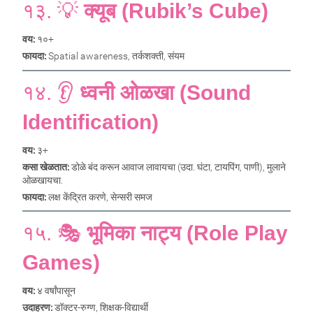
१३. 💡
क्यूब (Rubik’s Cube)
वय:
१०+
फायदा:
Spatial awareness, तर्कशक्ती, संयम
१४. 👂
ध्वनी ओळखा (Sound
Identification)
वय:
३+
कसा खेळतात:
डोळे बंद करून आवाज लावायचा (उदा. घंटा, टायपिंग, पाणी), मुलाने
ओळखायचा.
फायदा:
लक्ष केंद्रित करणे, सेन्सरी समज
१५. 🎭
भूमिका नाट्य (Role Play
Games)
वय:
४ वर्षांपासून
उदाहरण:
डॉक्टर-रुग्ण, शिक्षक-विद्यार्थी