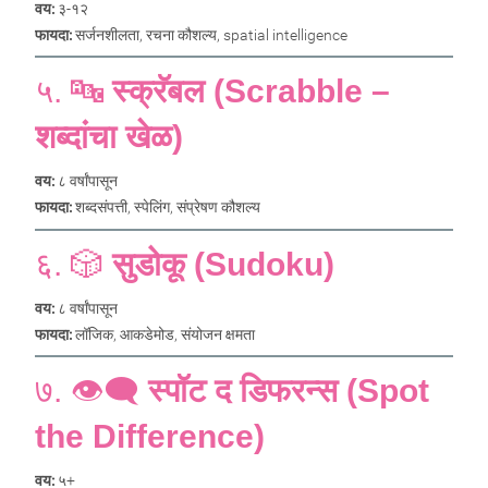
वय:
३-१२
फायदा:
सर्जनशीलता, रचना कौशल्य, spatial intelligence
५. 🔤
स्क्रॅबल (Scrabble –
शब्दांचा खेळ)
वय:
८ वर्षांपासून
फायदा:
शब्दसंपत्ती, स्पेलिंग, संप्रेषण कौशल्य
६. 🎲
सुडोकू (Sudoku)
वय:
८ वर्षांपासून
फायदा:
लॉजिक, आकडेमोड, संयोजन क्षमता
७. 👁️‍🗨️
स्पॉट द डिफरन्स (Spot
the Difference)
वय:
५+