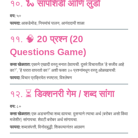
१०. 🐍
सापशिडी आणि लुडो
वय:
५+
फायदा:
आकडेमोड, नियमांचं पालन, आनंददायी शाळा
११. 🧠
20 प्रश्न (20
Questions Game)
कसा खेळतात:
एकाने एखादी वस्तू मनात ठेवायची. दुसरे विचारतील “हे सजीव आहे
का?”, “हे घरात वापरतो का?” अशी फक्त २० प्रश्नांमधून वस्तू ओळखायची.
फायदा:
विचार प्रक्रियेत स्पष्टता, विश्लेषण
१२. ⏳
डिक्शनरी गेम / शब्द सांगा
वय:
८+
कसा खेळतात:
एक अडचणीचा शब्द द्यायचा. दुसऱ्याने त्याचा अर्थ (बरोबर असो किंवा
मजेशीर) सांगायचा. शेवटी बरोबर अर्थ सांगायचा.
फायदा:
शब्दसंपत्ती, विनोदबुद्धी, शिकल्यानंतर आठवण