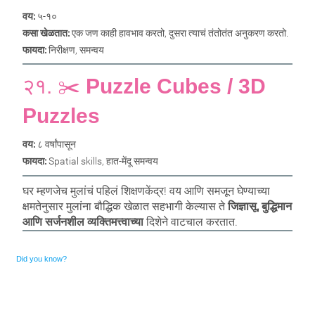
वय:
५-१०
कसा खेळतात:
एक जण काही हावभाव करतो, दुसरा त्याचं तंतोतंत अनुकरण करतो.
फायदा:
निरीक्षण, समन्वय
२१. ✂️
Puzzle Cubes / 3D
Puzzles
वय:
८ वर्षांपासून
फायदा:
Spatial skills, हात-मेंदू समन्वय
घर म्हणजेच मुलांचं पहिलं शिक्षणकेंद्र! वय आणि समजून घेण्याच्या
क्षमतेनुसार मुलांना बौद्धिक खेळात सहभागी केल्यास ते
जिज्ञासू, बुद्धिमान
आणि सर्जनशील व्यक्तिमत्त्वाच्या
दिशेने वाटचाल करतात.
Did you know?
Ornare mollis aliquam volutpat cursus nullam. Netus placerat placerat justo sociis velit sem sodales, arcu
risus dolor neque feugiat. Scelerisque rhoncus ac, facilisi eros euismod sodales faucibus blandit rhoncus sed ut
semper.