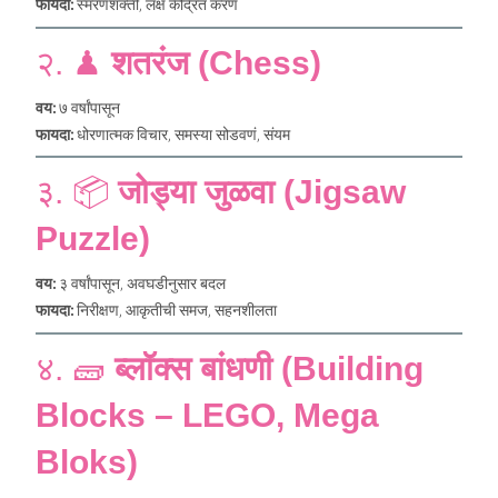
फायदा:
स्मरणशक्ती, लक्ष केंद्रित करणं
२. ♟
शतरंज (Chess)
वय:
७ वर्षांपासून
फायदा:
धोरणात्मक विचार, समस्या सोडवणं, संयम
३. 📦
जोड्या जुळवा (Jigsaw
Puzzle)
वय:
३ वर्षांपासून, अवघडीनुसार बदल
फायदा:
निरीक्षण, आकृतीची समज, सहनशीलता
४. 🧱
ब्लॉक्स बांधणी (Building
Blocks – LEGO, Mega
Bloks)