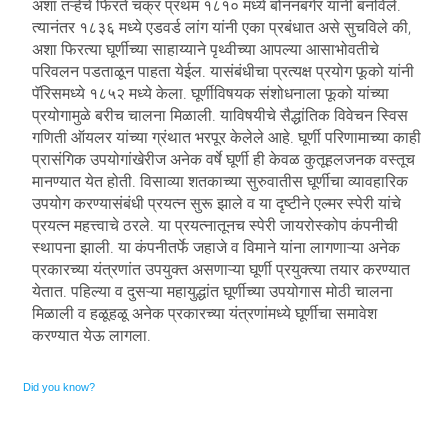
अशा तऱ्हेचे फिरते चक्र प्रथम १८१० मध्ये बोननबर्गर यांनी बनविले.
त्यानंतर १८३६ मध्ये एडवर्ड लांग यांनी एका प्रबंधात असे सुचविले की,
अशा फिरत्या घूर्णीच्या साहाय्याने पृथ्वीच्या आपल्या आसाभोवतीचे
परिवलन पडताळून पाहता येईल. यासंबंधीचा प्रत्यक्ष प्रयोग फूको यांनी
पॅरिसमध्ये १८५२ मध्ये केला. घूर्णीविषयक संशोधनाला फूको यांच्या
प्रयोगामुळे बरीच चालना मिळाली. याविषयीचे सैद्धांतिक विवेचन स्विस
गणिती ऑयलर यांच्या ग्रंथात भरपूर केलेले आहे. घूर्णी परिणामाच्या काही
प्रासंगिक उपयोगांखेरीज अनेक वर्षे घूर्णी ही केवळ कुतूहलजनक वस्तूच
मानण्यात येत होती. विसाव्या शतकाच्या सुरुवातीस घूर्णीचा व्यावहारिक
उपयोग करण्यासंबंधी प्रयत्न सुरू झाले व या दृष्टीने एल्मर स्पेरी यांचे
प्रयत्न महत्त्वाचे ठरले. या प्रयत्नातूनच स्पेरी जायरोस्कोप कंपनीची
स्थापना झाली. या कंपनीतर्फे जहाजे व विमाने यांना लागणाऱ्या अनेक
प्रकारच्या यंत्रणांत उपयुक्त असणाऱ्या घूर्णी प्रयुक्त्या तयार करण्यात
येतात. पहिल्या व दुसऱ्या महायुद्धांत घूर्णीच्या उपयोगास मोठी चालना
मिळाली व हळूहळू अनेक प्रकारच्या यंत्रणांमध्ये घूर्णीचा समावेश
करण्यात येऊ लागला.
Did you know?
Ornare mollis aliquam volutpat cursus nullam. Netus placerat placerat justo sociis velit sem sodales, arcu
risus dolor neque feugiat. Scelerisque rhoncus ac, facilisi eros euismod sodales faucibus blandit rhoncus sed ut
semper.