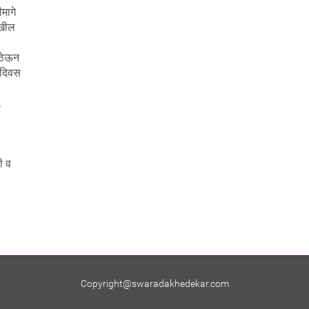
मागे
ेखील
 ठेऊन
च दिवस
…
ी व
Copyright@swaradakhedekar.com