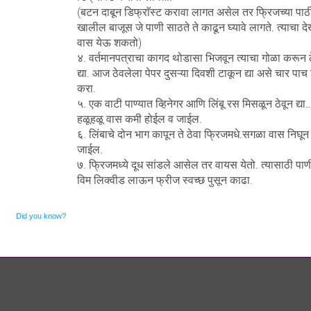
(बटन दाबून डिफ्राॅस्ट करावा लागत असेल तर फ्रिजच्या पाठी
खालील बाजूस जे पाणी साठते ते काढून घ्यावे लागते. त्याचा द
वास येऊ शकतो)
४. वर्तमानपत्राचा कागद थोडासा भिजवून त्याचा गोळा करून
द्या. आज ठेवलेला पेपर दुसऱ्या दिवशी टाकून द्या असे चार पा
करा.
५. एक वाटी पाण्यात व्हिनेगर आणि लिंबू रस मिसळून ठेवून द्या
हळूहळू वास कमी होईल व जाईल.
६. लिंबाचे दोन भाग कापून ते ठेवा फ्रिजमधे.सगळा वास निघून
जाईल.
७. फ्रिजमध्ये दूध सांडले आसेल तर वायस येतो. त्यासाठी पाण
विम लिक्वीड लाऊन फ्रीज स्वच्छ पुसून काढा.
Did you know?
Ornare mollis aliquam volutpat cursus nullam. Netus placerat placerat justo sociis velit
sem sodales, arcu risus dolor neque feugiat. Scelerisque rhoncus ac, facilisi eros euismod
sodales faucibus blandit rhoncus sed ut semper.