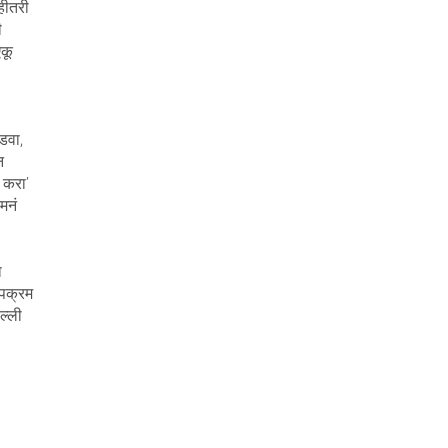
हीतरी
ी
ऐकू
ोडवा,
न
 करा’
मनं
ा
पक्रम
ल्ली