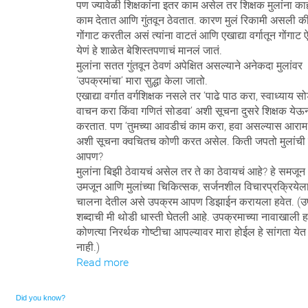
पण ज्यावेळी शिक्षकांना इतर काम असेल तर शिक्षक मुलांना का
काम देतात आणि गुंतवून ठेवतात. कारण मुलं रिकामी असली क
गोंगाट करतील असं त्यांना वाटतं आणि एखाद्या वर्गातून गोंगाट 
येणं हे शाळेत बेशिस्तपणाचं मानलं जातं.
मुलांना सतत गुंतवून ठेवणं अपेक्षित असल्याने अनेकदा मुलांवर
‘उपक्रमांचा’ मारा सुद्धा केला जातो.
एखाद्या वर्गात वर्गशिक्षक नसले तर ‘पाढे पाठ करा, स्वाध्याय स
वाचन करा किंवा गणितं सोडवा’ अशी सूचना दुसरे शिक्षक येऊ
करतात. पण ‘तुमच्या आवडीचं काम करा, हवा असल्यास आराम
अशी सूचना क्वचितच कोणी करत असेल. किती जपतो मुलांची 
आपण?
मुलांना बिझी ठेवायचं असेल तर ते का ठेवायचं आहे? हे समजून
उमजून आणि मुलांच्या चिकित्सक, सर्जनशील विचारप्रक्रियेल
चालना देतील असे उपक्रम आपण डिझाईन करायला हवेत. (उ
शब्दाची मी थोडी धास्ती घेतली आहे. उपक्रमाच्या नावाखाली ह
कोणत्या निरर्थक गोष्टीचा आपल्यावर मारा होईल हे सांगता येत
नाही.)
Read more
Did you know?