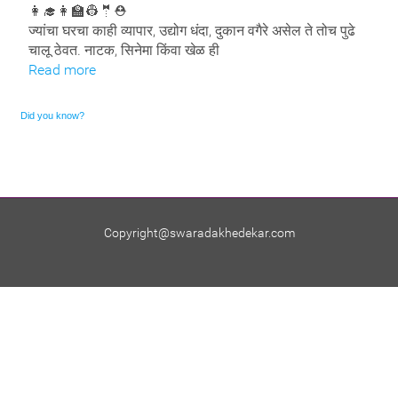
👩‍🎓👩‍🏫👷🤵⛑️
ज्यांचा घरचा काही व्यापार, उद्योग धंदा, दुकान वगैरे असेल ते तोच पुढे
चालू ठेवत. नाटक, सिनेमा किंवा खेळ ही
Read more
Did you know?
Ornare mollis aliquam volutpat cursus nullam. Netus placerat placerat justo sociis velit sem sodales, arcu
risus dolor neque feugiat. Scelerisque rhoncus ac, facilisi eros euismod sodales faucibus blandit rhoncus sed ut
semper.
Copyright@swaradakhedekar.com