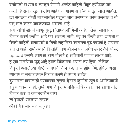
वेगवेगळी माध्यम व त्यातून येणारी अखंड माहिती मेंदूत ट्रॅफिक जॅम
करते. हे सगळं खूप कठीण आहे पण आपण सगळेच यातून जात आहोत.
ह्या सगळ्या गोष्टी माणसातील पशुला जाग करण्याचं काम करतात व तो
पशु शांत करणं जवळजवळ अशक्य आहे.
सगळ्यांची डोकी जाणूनबुजून “तापवली” गेली आहेत, तेव्हा सारासार
विचार करणं कठीण आहे पण अशक्य नाही. मेंदू वर किती ताण द्यायचा व
किती माहिती वाचायची व तिची शहानिशा करूनच पुढे जायचं हे आपल्या
हातात आहे. समोरच्याने कितीही घाण बोलल पण लगेच उत्तर देणे, पोस्ट
upload करणे, त्यापेक्षा घाण बोलणे हे अविचारी पणाच लक्षण आहे.
हे एक मानसिक युद्ध आहे ह्यात जिंकायचं असेल तर हिंसा, लैगिंक
विकृती असलेल्या गोष्टी न बघणे, रोज 7-8 तास झोप घेणे, झेपेल असा
व्यायाम व सकारात्मक विचार करणे हे उपाय आहेत.
दुसरयला कसलाही प्रकारचा त्रास देणारा कुणीच खुश व आरोग्यदायी
राहुच शकत नाही. तुम्ही पण विकृत मानसिकतेचे आहात का ह्याचा नीट
विचार करा व जबाबदारीने वागा.
डॉ वृषाली रामदास राऊत,
औद्योगिक मानसशास्त्रज्ञ!
Did you know?
Ornare mollis aliquam volutpat cursus nullam. Netus placerat placerat justo sociis velit sem sodales, arcu