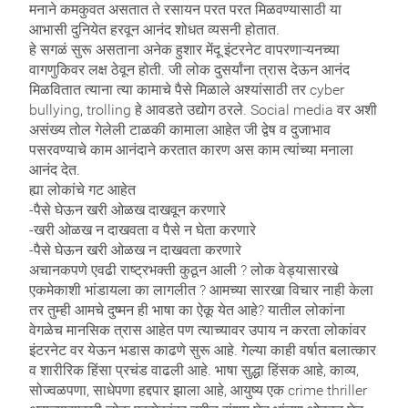
मनाने कमकुवत असतात ते रसायन परत परत मिळवण्यासाठी या
आभासी दुनियेत हरवून आनंद शोधत व्यसनी होतात.
हे सगळं सुरू असताना अनेक हुशार मेंदू इंटरनेट वापरणाऱ्यनच्या
वागणुकिवर लक्ष ठेवून होती. जी लोक दुसर्यांना त्रास देऊन आनंद
मिळवितात त्याना त्या कामाचे पैसे मिळाले अश्यांसाठी तर cyber
bullying, trolling हे आवडते उद्योग ठरले. Social media वर अशी
असंख्य तोल गेलेली टाळकी कामाला आहेत जी द्वेष व दुजाभाव
पसरवण्याचे काम आनंदाने करतात कारण अस काम त्यांच्या मनाला
आनंद देत.
ह्या लोकांचे गट आहेत
-पैसे घेऊन खरी ओळख दाखवून करणारे
-खरी ओळख न दाखवता व पैसे न घेता करणारे
-पैसे घेऊन खरी ओळख न दाखवता करणारे
अचानकपणे एवढी राष्ट्रभक्ती कुठून आली ? लोक वेड्यासारखे
एकमेकाशी भांडायला का लागलीत ? आमच्या सारखा विचार नाही केला
तर तुम्ही आमचे दुष्मन ही भाषा का ऐकू येत आहे? यातील लोकांना
वेगळेच मानसिक त्रास आहेत पण त्याच्यावर उपाय न करता लोकांवर
इंटरनेट वर येऊन भडास काढणे सुरू आहे. गेल्या काही वर्षात बलात्कार
व शारीरिक हिंसा प्रचंड वाढली आहे. भाषा सुद्धा हिंसक आहे, काव्य,
सोज्वळपणा, साधेपणा हद्दपार झाला आहे, आयुष्य एक crime thriller