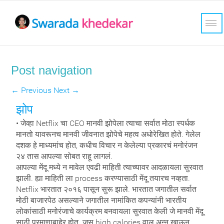
Post navigation
←
Previous
Next
→
झोप
• जेव्हा Netflix चा CEO मानवी झोपेला त्याचा सर्वात मोठा स्पर्धक
मानतो यावरूनच मानवी जीवनात झोपेचे महत्व अधोरेखित होते. गेलेल
दशक हे माध्यमांच होत, कधीच विचार न केलेल्या प्रकारचं मनोरंजन
२४ तास आपल्या सोबत राहू लागलं.
आपल्या मेंदू मध्ये न मावेल एवढी माहिती त्याच्यावर आदळायला सुरवात
झाली. ह्या माहिती ला process करण्यासाठी मेंदू तयारच नव्हता.
Netflix भारतात २०१६ पासून सुरू झाले. भारतात जगातील सर्वात
मोठी बाजारपेठ असल्याने
जगातील नामांकित कपन्यांनी भारतीय
लोकांसाठी मनोरंजाचे कार्यक्रम बनवायला सुरवात केली जे मानवी मेंदू
साठी प्रमाणाबाहेर होत. जस high calories वाल अन्न खाऊन