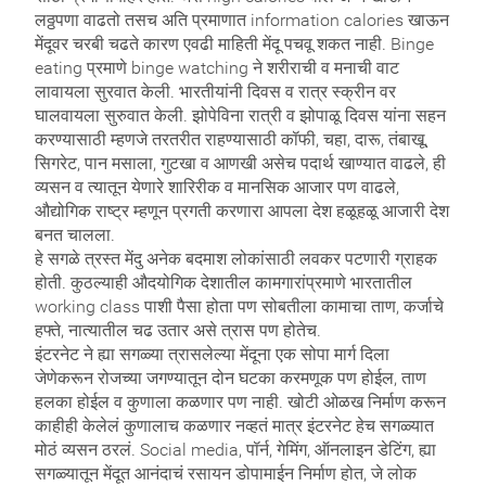
लठ्ठपणा वाढतो तसच अति प्रमाणात information calories खाऊन
मेंदूवर चरबी चढते कारण एवढी माहिती मेंदू पचवू शकत नाही. Binge
eating प्रमाणे binge watching ने शरीराची व मनाची वाट
लावायला सुरवात केली. भारतीयांनी दिवस व रात्र स्क्रीन वर
घालवायला सुरुवात केली. झोपेविना रात्री व झोपाळू दिवस यांना सहन
करण्यासाठी म्हणजे तरतरीत राहण्यासाठी कॉफी, चहा, दारू, तंबाखू,
सिगरेट, पान मसाला, गुटखा व आणखी असेच पदार्थ खाण्यात वाढले, ही
व्यसन व त्यातून येणारे शारिरीक व मानसिक आजार पण वाढले,
औद्योगिक राष्ट्र म्हणून प्रगती करणारा आपला देश हळूहळू आजारी देश
बनत चालला.
हे सगळे त्रस्त मेंदु अनेक बदमाश लोकांसाठी लवकर पटणारी ग्राहक
होती. कुठल्याही औदयोगिक देशातील कामगारांप्रमाणे भारतातील
working class पाशी पैसा होता पण सोबतीला कामाचा ताण, कर्जाचे
हफ्ते, नात्यातील चढ उतार असे त्रास पण होतेच.
इंटरनेट ने ह्या सगळ्या त्रासलेल्या मेंदूना एक सोपा मार्ग दिला
जेणेकरून रोजच्या जगण्यातून दोन घटका करमणूक पण होईल, ताण
हलका होईल व कुणाला कळणार पण नाही. खोटी ओळख निर्माण करून
काहीही केलेलं कुणालाच कळणार नव्हतं मात्र इंटरनेट हेच सगळ्यात
मोठं व्यसन ठरलं. Social media, पॉर्न, गेमिंग, ऑनलाइन डेटिंग, ह्या
सगळ्यातून मेंदूत आनंदाचं रसायन डोपामाईन निर्माण होत, जे लोक