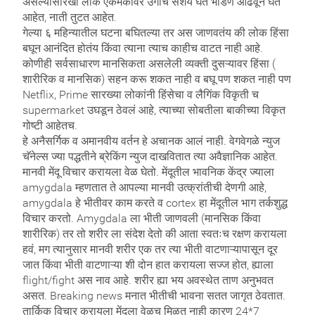
असल्यासारखी लोक एकमेकांवर उगीच संशय घेत भांडण ओढवून घेत
आहेत, नाती तुटत आहेत.
गेल्या ६ महिन्यातील घटना बघितल्या तर अस जाणवतंय की लोक हिंसा
बघून आनंदित होतंय किंवा त्याना त्याच काहीच वाटत नाही आहे.
कोणीही सर्वसाधारण मानसिकता असलेली व्यक्ती दुसऱ्यावर हिंसा (
शारीरिक व मानसिक) सहन करू शकत नाही व बघू पण शकत नाही पण
Netflix, Prime सारख्या लोकांनी हिंसेचा व लैगिंक विकृती च
supermarket उघडून ठेवलं आहे, त्याच्या सोबतीला बाकीच्या विकृत
गोष्टी आहेतच.
हे अनैसर्गिक व अमानवीय वर्तन हे अचानक आलं नाही. वेगवेगळे न्युज
चॅनेल्स ज्या पद्धतीने ब्रेकिंग न्युज दाखवितात त्या अवैज्ञानिक आहेत.
मानवी मेंदू विचार करायला वेळ घेतो. मेंदूतील भावनिक केंद्र ज्याला
amygdala म्हणतात ते आपल्या मानवी उत्क्रांतीची देणगी आहे,
amygdala हे भीतीवर काम करते व cortex हा मेंदूतील भाग तर्कशुद्ध
विचार करतो. Amygdala ला भीती जाणवली (मानसिक किंवा
शारीरिक) तर तो शरीर ला संदेश देतो की आता स्वतःच रक्षण करायला
हवं, मग त्यानुसार मानवी शरीर एक तर त्या भीती वाटणाऱ्यापासून दूर
जात किंवा भीती वाटणाऱ्या शी दोन हात करायला सज्ज होत, ह्याला
flight/fight अस नाव आहे. शरीर ह्या भय अवस्थेत ताण अनुभवत
असत. Breaking news मनात भीतीची भावना सतत जागृत ठेवतात.
तार्किक विचार करायला मेंदूला वेळच मिळत नाही कारण 24*7