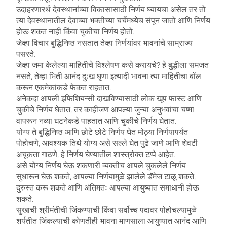
उदाहरणारर्थ देवस्थानांच्या विकासासाठी निर्णय घ्यायचा असेल तर तो
त्या देवस्थानातील देवाच्या भक्तीच्या चर्चेमध्येच संपून जातो आणि निर्णय
होऊ शकत नाही किंवा चुकीचा निर्णय होतो.
जेव्हा विचार बुद्धिनिष्ठ नसतात तेव्हा निर्णयांवर भावनांचे साम्राज्य
पसरते.
जेव्हा जमा केलेल्या माहितीचे विश्लेषण कसे करायचे? हे बुद्धीला समजत
नसते, तेव्हा भिती आनंद दुःख घृणा इत्यादी भावना त्या माहितीचा बॉल
करून एकमेकांकडे फेकत राहतात.
अनेकदा आपली इफिशियन्सी दाखविण्यासाठी लोक खूप फास्ट आणि
चुकीचे निर्णय घेतात, तर काहीजण आपल्या जुन्या अनुभवांचा चष्मा
वापरून नव्या घटनेकडे पाहतात आणि चुकीचे निर्णय घेतात.
योग्य ते बुद्धिनिष्ठ आणि छोटे छोटे निर्णय घेत मोठ्या निर्णयापर्यंत
पोहोचणे, आवश्यक तिथे योग्य असे सल्ले घेत पुढे जाणे आणि शेवटी
अचूकता गाठणे, हे निर्णय घेण्यातील शास्त्रोक्त टप्पे आहेत.
असे योग्य निर्णय घेऊ शकणारी व्यक्तीच आपले चुकलेले निर्णय
सुधारून घेऊ शकते, आपल्या निर्णयामुळे झालेले डॅमेज टाळू शकते,
दुरुस्त करू शकते आणि अंतिमतः आपल्या आयुष्यात समाधानी होऊ
शकते.
सुखाची श्रीमंतीची जिंकण्याची किंवा सर्वोच्च पदावर पोहोचल्यामुळे
शर्यतीत जिंकल्याची कोणतीही भावना माणसाला आयुष्यात आनंद आणि