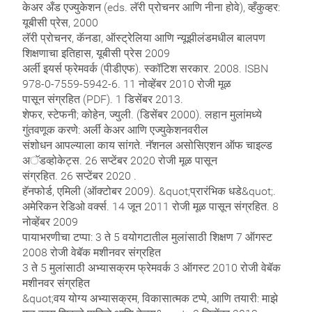
केअर अँड एज्युकेशन (eds. लॅरी प्रोचनर आणि नीना होवे), व्हँकुव्हर:
यूबीसी प्रेस, 2000
लॅरी प्रोचनर, कॅनडा, ऑस्ट्रेलिया आणि न्यूझीलंडमधील बालपण
शिक्षणाचा इतिहास, यूबीसी प्रेस 2009
अर्ली इयर्स फ्रेमवर्क (पीडीएफ). स्कॉटिश सरकार. 2008. ISBN
978-0-7559-5942-6. 11 नोव्हेंबर 2010 रोजी मूळ
पासून संग्रहित (PDF). 1 डिसेंबर 2013.
शेफर, स्टेफनी; कोहेन, ज्युली. (डिसेंबर 2000). लहान मुलांमध्ये
गुंतवणूक करणे: अर्ली केअर आणि एज्युकेशनवरील
संशोधन आपल्याला काय सांगते. नॅशनल असोसिएशन ऑफ चाइल्ड
अॅडव्होकेट्स. 26 सप्टेंबर 2020 रोजी मूळ पासून
संग्रहित. 26 सप्टेंबर 2020 .
हॅनफोर्ड, एमिली (ऑक्टोबर 2009). &quot;प्रारंभिक धडे&quot;.
अमेरिकन रेडिओ वर्क्स. 14 जून 2011 रोजी मूळ पासून संग्रहित. 8
नोव्हेंबर 2009
पायाभरणीचा टप्पा: 3 ते 5 वयोगटातील मुलांसाठी शिक्षण 7 ऑगस्ट
2008 रोजी वेबॅक मशीनवर संग्रहित
3 ते 5 मुलांसाठी अभ्यासक्रम फ्रेमवर्क 3 ऑगस्ट 2010 रोजी वेबॅक
मशीनवर संग्रहित
&quot;वय योग्य अभ्यासक्रम, विकासात्मक टप्पे, आणि तयारी: माझे