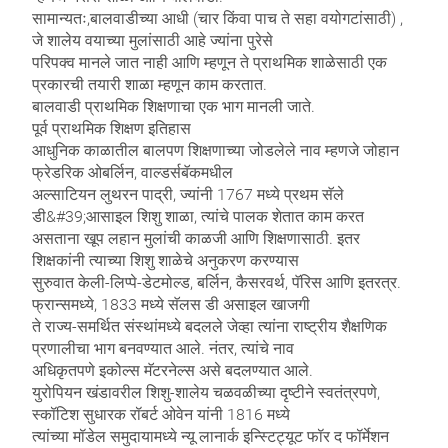
सामान्यतः,बालवाडीच्या आधी (चार किंवा पाच ते सहा वयोगटांसाठी) ,
जे शालेय वयाच्या मुलांसाठी आहे ज्यांना पुरेसे
परिपक्व मानले जात नाही आणि म्हणून ते प्राथमिक शाळेसाठी एक
प्रकारची तयारी शाळा म्हणून काम करतात.
बालवाडी प्राथमिक शिक्षणाचा एक भाग मानली जाते.
पूर्व प्राथमिक शिक्षण इतिहास
आधुनिक काळातील बालपण शिक्षणाच्या जोडलेले नाव म्हणजे जोहान
फ्रेडरिक ओबर्लिन, वाल्डर्सबॅकमधील
अल्साटियन लुथरन पाद्री, ज्यांनी 1767 मध्ये प्रथम सॅले
डी&#39;आसाइल शिशु शाळा, त्यांचे पालक शेतात काम करत
असताना खूप लहान मुलांची काळजी आणि शिक्षणासाठी. इतर
शिक्षकांनी त्याच्या शिशु शाळेचे अनुकरण करण्यास
सुरुवात केली-लिप्पे-डेटमोल्ड, बर्लिन, कैसरवर्थ, पॅरिस आणि इतरत्र.
फ्रान्समध्ये, 1833 मध्ये सॅलस डी असाइल खाजगी
ते राज्य-समर्थित संस्थांमध्ये बदलले जेव्हा त्यांना राष्ट्रीय शैक्षणिक
प्रणालीचा भाग बनवण्यात आले. नंतर, त्यांचे नाव
अधिकृतपणे इकोल्स मॅटरनेल्स असे बदलण्यात आले.
युरोपियन खंडावरील शिशु-शालेय चळवळीच्या दृष्टीने स्वतंत्रपणे,
स्कॉटिश सुधारक रॉबर्ट ओवेन यांनी 1816 मध्ये
त्यांच्या मॉडेल समुदायामध्ये न्यू लानार्क इन्स्टिट्यूट फॉर द फॉर्मेशन