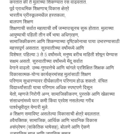
करतात की ते मुलांच्या शिकण्यात रस वाढवतात.
पूर्व प्राथमिक शिक्षणाच् विकास क्षेत्रे
भारतीय प्रीस्कूलमधील हस्तकला, ​
बालपण शिक्षण
शिक्षणाची सर्वात महत्वाची वर्षे जन्मापासूनच सुरू होतात. मुलाच्या
आयुष्याची पहिली तीन वर्षे भाषा अधिग्रहण,
सामाजिकीकरण आणि शिकण्याच्या दृष्टिकोनाचा पाया उभारण्यासाठी
महत्त्वपूर्ण असतात. सुरुवातीच्या वर्षांमध्ये आणि
विशेषत: पहिल्या 3 ते 5 वर्षांमध्ये, मनुष्य बरीच माहिती शोषून घेण्यास
सक्षम असतो. सुरुवातीच्या वर्षांमध्ये मेंदू सर्वात
वेगाने वाढतो. उच्च-गुणवत्तेचे आणि चांगले प्रशिक्षित शिक्षक आणि
विकासात्मक-योग्य कार्यक्रमांसह मुलांसाठी शिक्षण
परिणाम सुधारण्यावर दीर्घकालीन परिणाम होऊ शकतो. वंचित
विद्यार्थ्यांसाठी याचा परिणाम अधिक स्पष्टपणे दिसून
येतो, म्हणजे निरोगी अन्न, सामाजिकीकरण, पुस्तके आणि खेळाच्या
संसाधनांमध्ये फार कमी किंवा प्रवेश नसलेल्या गरीब
पार्श्वभूमीतून येणारी मुले.
# शिक्षण समाविष्ट असलेल्या विकासाची क्षेत्रे बदलतात.
#वैयक्तिक, सामाजिक, आर्थिक आणि भावनिक विकास
#संप्रेषण (सांकेतिक भाषेसह), बोलणे आणि ऐकणे
#जागतिक ज्ञान आणि जागतिक समज