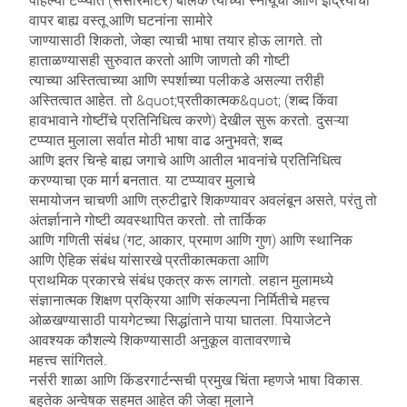
पहिल्या टप्प्यात (सेंसरिमोटर) बालक त्याच्या स्नायूंचा आणि इंद्रियांचा
वापर बाह्य वस्तू आणि घटनांना सामोरे
जाण्यासाठी शिकतो, जेव्हा त्याची भाषा तयार होऊ लागते. तो
हाताळण्यासही सुरुवात करतो आणि जाणतो की गोष्टी
त्याच्या अस्तित्वाच्या आणि स्पर्शाच्या पलीकडे असल्या तरीही
अस्तित्वात आहेत. तो &quot;प्रतीकात्मक&quot; (शब्द किंवा
हावभावाने गोष्टींचे प्रतिनिधित्व करणे) देखील सुरू करतो. दुसऱ्या
टप्प्यात मुलाला सर्वात मोठी भाषा वाढ अनुभवते; शब्द
आणि इतर चिन्हे बाह्य जगाचे आणि आतील भावनांचे प्रतिनिधित्व
करण्याचा एक मार्ग बनतात. या टप्प्यावर मुलाचे
समायोजन चाचणी आणि त्रुटीद्वारे शिकण्यावर अवलंबून असते, परंतु तो
अंतर्ज्ञानाने गोष्टी व्यवस्थापित करतो. तो तार्किक
आणि गणिती संबंध (गट, आकार, प्रमाण आणि गुण) आणि स्थानिक
आणि ऐहिक संबंध यांसारखे प्रतीकात्मकता आणि
प्राथमिक प्रकारचे संबंध एकत्र करू लागतो. लहान मुलामध्ये
संज्ञानात्मक शिक्षण प्रक्रिया आणि संकल्पना निर्मितीचे महत्त्व
ओळखण्यासाठी पायगेटच्या सिद्धांताने पाया घातला. पियाजेटने
आवश्यक कौशल्ये शिकण्यासाठी अनुकूल वातावरणाचे
महत्त्व सांगितले.
नर्सरी शाळा आणि किंडरगार्टन्सची प्रमुख चिंता म्हणजे भाषा विकास.
बहुतेक अन्वेषक सहमत आहेत की जेव्हा मुलाने