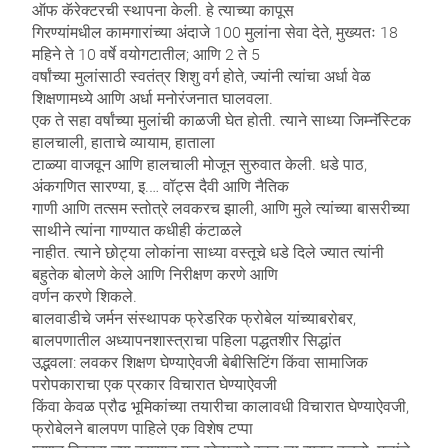
ऑफ कॅरेक्टरची स्थापना केली. हे त्याच्या कापूस
गिरण्यांमधील कामगारांच्या अंदाजे 100 मुलांना सेवा देते, मुख्यतः 18
महिने ते 10 वर्षे वयोगटातील; आणि 2 ते 5
वर्षांच्या मुलांसाठी स्वतंत्र शिशु वर्ग होते, ज्यांनी त्यांचा अर्धा वेळ
शिक्षणामध्ये आणि अर्धा मनोरंजनात घालवला.
एक ते सहा वर्षांच्या मुलांची काळजी घेत होती. त्याने साध्या जिम्नॅस्टिक
हालचाली, हाताचे व्यायाम, हाताला
टाळ्या वाजवून आणि हालचाली मोजून सुरुवात केली. धडे पाठ,
अंकगणित सारण्या, इ.… वॉट्स दैवी आणि नैतिक
गाणी आणि तत्सम स्तोत्रे लवकरच झाली, आणि मुले त्यांच्या बासरीच्या
साथीने त्यांना गाण्यात कधीही कंटाळले
नाहीत. त्याने छोट्या लोकांना साध्या वस्तूचे धडे दिले ज्यात त्यांनी
बहुतेक बोलणे केले आणि निरीक्षण करणे आणि
वर्णन करणे शिकले.
बालवाडीचे जर्मन संस्थापक फ्रेडरिक फ्रोबेल यांच्याबरोबर,
बालपणातील अध्यापनशास्त्राचा पहिला पद्धतशीर सिद्धांत
उद्भवला: लवकर शिक्षण घेण्याऐवजी बेबीसिटिंग किंवा सामाजिक
परोपकाराचा एक प्रकार विचारात घेण्याऐवजी
किंवा केवळ प्रौढ भूमिकांच्या तयारीचा कालावधी विचारात घेण्याऐवजी,
फ्रोबेलने बालपण पाहिले एक विशेष टप्पा