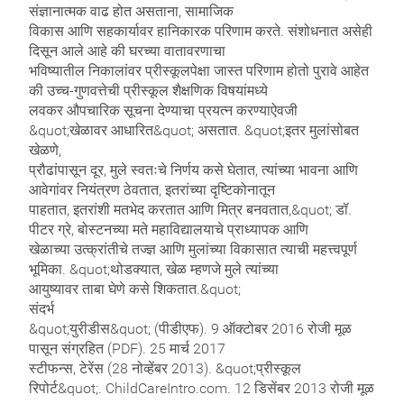
संज्ञानात्मक वाढ होत असताना, सामाजिक
विकास आणि सहकार्यावर हानिकारक परिणाम करते. संशोधनात असेही
दिसून आले आहे की घरच्या वातावरणाचा
भविष्यातील निकालांवर प्रीस्कूलपेक्षा जास्त परिणाम होतो पुरावे आहेत
की उच्च-गुणवत्तेची प्रीस्कूल शैक्षणिक विषयांमध्ये
लवकर औपचारिक सूचना देण्याचा प्रयत्न करण्याऐवजी
&quot;खेळावर आधारित&quot; असतात. &quot;इतर मुलांसोबत
खेळणे,
प्रौढांपासून दूर, मुले स्वतःचे निर्णय कसे घेतात, त्यांच्या भावना आणि
आवेगांवर नियंत्रण ठेवतात, इतरांच्या दृष्टिकोनातून
पाहतात, इतरांशी मतभेद करतात आणि मित्र बनवतात,&quot; डॉ.
पीटर ग्रे, बोस्टनच्या मते महाविद्यालयाचे प्राध्यापक आणि
खेळाच्या उत्क्रांतीचे तज्ज्ञ आणि मुलांच्या विकासात त्याची महत्त्वपूर्ण
भूमिका. &quot;थोडक्यात, खेळ म्हणजे मुले त्यांच्या
आयुष्यावर ताबा घेणे कसे शिकतात.&quot;
संदर्भ
&quot;युरीडीस&quot; (पीडीएफ). 9 ऑक्टोबर 2016 रोजी मूळ
पासून संग्रहित (PDF). 25 मार्च 2017
स्टीफन्स, टेरेंस (28 नोव्हेंबर 2013). &quot;प्रीस्कूल
रिपोर्ट&quot;. ChildCareIntro.com. 12 डिसेंबर 2013 रोजी मूळ