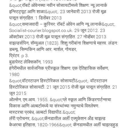
&quot;रॉबर्ट ओवेनच्या नवीन सोसायटीमध्ये शिक्षण: न्यू लानार्क
इन्स्टिट्यूट आणि शाळा&quot;. 23 जानेवारी 2013 रोजी मूळ
पासून संग्रहित. 1 डिसेंबर 2013
&quot;समाजवादी – कुरियर: रॉबर्ट ओवेन आणि न्यू लानार्क&quot;.
Socialist-courier.blogspot.co.uk. 29 जून 2012. 23
ऑक्टोबर 2013 रोजी मूळ पासून संग्रहित. 27 नोव्हेंबर 2013
वाइल्डर्सपिन, सॅम्युअल (1823). शिशु गरीबांना शिक्षणाचे महत्त्व. लंडन:
डब्ल्यू. सिम्पकिन आणि आर. मार्शल, गोयडर,
प्रिंटर. p 3.
बुडापेस्ट लेक्सिकॉन, 1993
हंगेरीमधील सार्वजनिक प्रीस्कूल शिक्षण: एक ऐतिहासिक सर्वेक्षण,
1980
&quot;वॉटरटाउन हिस्टोरिकल सोसायटी&quot;. वॉटरटाउन
हिस्टोरिकल सोसायटी. 21 जून 2015 रोजी मूळ पासून संग्रहित. 21
जून 2015
ओल्सेन, एम.आय. 1955. &quot;प्ले स्कूल आणि किंडरगार्टन्सचा
विकास आणि अल्बर्टामध्ये या संस्थांच्या नमुन्याचे विश्लेषण.
मास्टरचा प्रबंध, अल्बर्टा विद्यापीठ.&quot;
लॅरी प्रोचनर, &quot;कॅनडातील अर्ली एज्युकेशन अँड चाइल्ड
केअरचा इतिहास, 1820-1966&quot; कॅनडामधील अर्ली चाइल्डहुड