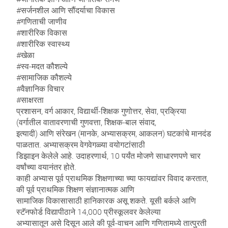
#सर्जनशील आणि सौंदर्याचा विकास
#गणिताची जाणीव
#शारीरिक विकास
#शारीरिक स्वास्थ्य
#खेळा
#स्व-मदत कौशल्ये
#सामाजिक कौशल्ये
#वैज्ञानिक विचार
#साक्षरता
प्रशासन, वर्ग आकार, विद्यार्थी-शिक्षक गुणोत्तर, सेवा, प्रक्रिया
(वर्गातील वातावरणाची गुणवत्ता, शिक्षक-बाल संवाद,
इत्यादी) आणि संरेखन (मानके, अभ्यासक्रम, आकलन) घटकांचे मानदंड
पाळतात. अभ्यासक्रम वेगवेगळ्या वयोगटांसाठी
डिझाइन केलेले आहे. उदाहरणार्थ, 10 पर्यंत मोजणे साधारणपणे चार
वर्षांच्या वयानंतर होते.
काही अभ्यास पूर्व प्राथमिक शिक्षणाच्या च्या फायद्यांवर विवाद करतात,
की पूर्व प्राथमिक शिक्षण संज्ञानात्मक आणि
सामाजिक विकासासाठी हानिकारक असू शकते. यूसी बर्कले आणि
स्टॅनफोर्ड विद्यापीठाने 14,000 प्रीस्कूलवर केलेल्या
अभ्यासातून असे दिसून आले की पूर्व-वाचन आणि गणितामध्ये तात्पुरती