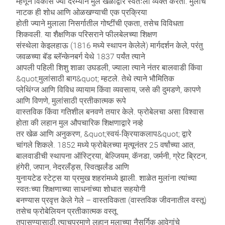
म्हणून विकास ज्या दरम्यान मुल खेळाद्वारे स्वतःला व्यक्त करतो. मुलांचे
नाटक ही शोध आणि ओळखण्याची एक प्रक्रिया
होती ज्याने मुलाला निसर्गातील गोष्टींची एकता, तसेच विविधता
शिकवली. या शैक्षणिक परिसराने फीलबेलच्या शिक्षण
संस्थेला केइलहाऊ (1816 मध्ये स्थापन केलेले) मार्गदर्शन केले, परंतु
जवळच्या बॅड ब्लॅन्केनबर्ग येथे 1837 पर्यंत त्याने
आपली पहिली शिशु शाळा उघडली, ज्याला त्याने नंतर बालवाडी किंवा
&quot;मुलांसाठी बाग&quot; म्हटले. तेथे त्याने भौमितिक
प्लेथिंग्ज आणि विविध व्यायाम किंवा व्यवसाय, जसे की दुमडणे, कापणे
आणि विणणे, मुलांसाठी प्रतीकात्मक रूपे
वास्तविक किंवा गतिशील बनवणे तयार केले. फ्रोबेलचा असा विश्वास
होता की लहान मुल औपचारिक शिक्षणाद्वारे नव्हे
तर खेळ आणि अनुकरण, &quot;स्वयं-क्रियाकलाप&quot; द्वारे
चांगले शिकले. 1852 मध्ये फ्रोबेलच्या मृत्यूनंतर 25 वर्षांच्या आत,
बालवाडीची स्थापना ऑस्ट्रिया, बेल्जियम, कॅनडा, जर्मनी, ग्रेट ब्रिटन,
हंगेरी, जपान, नेदरलँड्स, स्वित्झर्लंड आणि
युनायटेड स्टेट्स या प्रमुख शहरांमध्ये झाली. शाळेत मुलांना त्यांच्या
स्वतःच्या शिक्षणाच्या साधनांच्या शोधात सहयोगी
बनण्यास प्रवृत्त केले गेले – वास्तविकता (वास्तविक जीवनातील वस्तू)
तसेच फ्रोबेलियन प्रतीकात्मक वस्तू
तपासण्यासाठी.त्याचप्रमाणे लहान मुलाच्या नैसर्गिक आवेगांचे