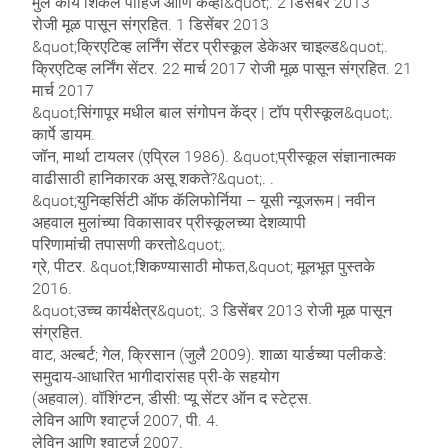
मुल काय शिकले पाहिजे आणि केव्हा&quot;. 2 डिसेंबर 2013
रोजी मूळ पासून संग्रहित. 1 डिसेंबर 2013
&quot;क्रिएटिव्ह लर्निंग सेंटर प्रीस्कूल डेकेअर चाइल्ड&quot;.
क्रिएटिव्ह लर्निंग सेंटर. 22 मार्च 2017 रोजी मूळ पासून संग्रहित. 21
मार्च 2017
&quot;सिंगापूर मधील बाल संगोपन केंद्र | टॉप प्रीस्कूल&quot;.
कार्पे डायम.
जॉन, मार्था टायलर (एप्रिल 1986). &quot;प्रीस्कूल संज्ञानात्मक
वाढीसाठी हानिकारक असू शकते?&quot;. .
&quot;युनिव्हर्सिटी ऑफ कॅलिफोर्निया – यूसी न्यूजरूम | नवीन
अहवाल मुलांच्या विकासावर प्रीस्कूलच्या देशव्यापी
परिणामांची तपासणी करतो&quot;.
ग्रे, पीटर. &quot;शिकण्यासाठी मोफत,&quot; मूलभूत पुस्तके
2016.
&quot;उच्च कार्यक्षेत्र&quot;. 3 डिसेंबर 2013 रोजी मूळ पासून
संग्रहित.
वाट, अल्बर्ट; गेल, क्रिसान (जुलै 2009). शाळा यार्डच्या पलीकडे:
समुदाय-आधारित भागीदारांसह प्री-के सहयोग
(अहवाल). वॉशिंग्टन, डीसी: प्यू सेंटर ऑन द स्टेट्स.
लेविन आणि श्वार्ट्ज 2007, पी. 4.
लेविन आणि श्वार्ट्ज 2007.