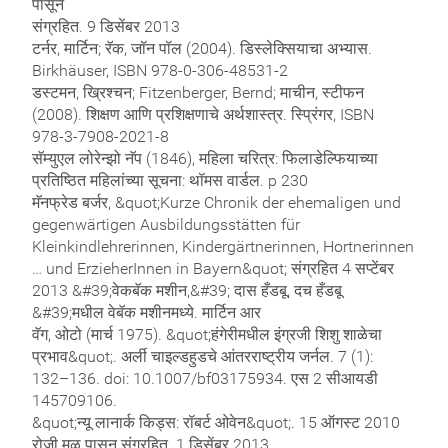
पासून
संग्रहित. 9 डिसेंबर 2013
टर्नर, मार्टिन; रॅक, जॉन पॉल (2004). डिस्लेक्सियाचा अभ्यास.
Birkhäuser, ISBN 978-0-306-48531-2
डस्टमन, ख्रिश्चन; Fitzenberger, Bernd; माचीन, स्टीफन
(2008). शिक्षण आणि प्रशिक्षणाचे अर्थशास्त्र. स्प्रिंगर, ISBN
978-3-7908-2021-8
सॅम्युएल लोरेन्झो नॅप (1846), महिला चरित्र: फिलाडेल्फियाच्या
प्रतिष्ठित महिलांच्या सूचना: थॉमस वार्डल. p 230
मॅनफ्रेड बर्जर, &quot;Kurze Chronik der ehemaligen und
gegenwärtigen Ausbildungsstätten für
Kleinkindlehrerinnen, Kindergärtnerinnen, Hortnerinnen
… und ErzieherInnen in Bayern&quot; संग्रहित 4 सप्टेंबर
2013 &#39;वेकबॅक मशीन,&#39; दास हँडबू, दच हँडबू
&#39;मधील वेबॅक मशीनमध्ये. मार्टिन आर
वॅग, ओटो (मार्च 1975). &quot;हंगेरीमधील इंग्रजी शिशु शाळेचा
प्रभाव&quot;. अर्ली चाइल्डहुडचे आंतरराष्ट्रीय जर्नल. 7 (1):
132–136. doi: 10.1007/bf03175934. एस 2 सीआयडी
145709106.
&quot;न्यू लानार्क किड्स: रॉबर्ट ओवेन&quot;. 15 ऑगस्ट 2010
रोजी मूळ पासून संग्रहित. 1 डिसेंबर 2013