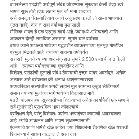
वापरलेल्या शब्दांशी अर्थपूर्ण संबंध जोडण्यास सुरुवात केली तेव्हा खरे
भाषण सुरू होते (एक लहान मूल जो मामा शब्दाचा
अर्थ समजून घेतल्याशिवाय त्याचे अनुकरण करतो तो खऱ्या भाषणात
गुंतत नाही). दोन ते सहा वर्षांच्या मुलासाठी,
मौखिक भाषण हे एक प्रमुख कार्य आहे, ज्यामध्ये अभिव्यक्ती आणि
आकलन दोन्ही समाविष्ट असतात. सुमारे चार वर्षांच्या
वयात त्याने आपल्या भाषेच्या पद्धतशीर व्याकरणाच्या मूलभूत गोष्टींवर
प्रभुत्व मिळवले आहे. वयाच्या सहाव्या वर्षापर्यंत
सरासरी मुलाने त्याच्या शब्दसंग्रहात सुमारे 2,500 शब्दांची वाढ केली
आहे – त्याच्या पर्यावरणाच्या गुणवत्तेवर आणि
विशेषत: प्रौढांची मुलाशी संबंध ठेवण्याची इच्छा यावर अवलंबून. अनेक
अभ्यास असे दर्शवतात की अनाथ आश्रमासारख्या
अव्यवस्थित संस्थेतील अगदी लहान मूल सामान्य कुटुंब सेटिंगमध्ये
समान वयाच्या मुलांच्या मागे भाषेच्या विकासात मागे
पडते. बालपणाच्या सुरुवातीच्या शिक्षणाच्या अनेक कार्यांपैकी एक म्हणजे
सर्व मुलांसाठी प्राथमिक भाषा कौशल्यांचे
प्रशिक्षण देणे, परंतु विशेषतः ज्यांना भरपाईच्या कामाची आवश्यकता
आहे. त्यांचे आकलन आणि भाषण सुधारण्यासाठी,
ऐकण्याचे आणि भाषेचे खेळ आहेत. ज्या शिक्षकांना शैक्षणिक खेळ यशस्वी
शिकवण्याचे साधन वाटतात ते असा दावा