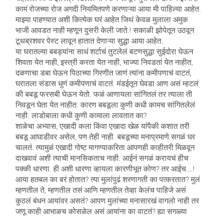
कामं रोजच्या रोज अगदी नियमितपणे करणाऱ्या आया मी पाहिल्या आहेत.
माझ्या पाहण्यात अशी कित्येक घरं आहेत जिथं केवळ मुलाला अमुक
भाजी आवडत नाही म्हणून दुसरी केली जाते.! सकाळी झोपेतून उठवून
टूथब्रशवर पेस्ट लावून हातात देणाऱ्या सुद्धा आया आहेत.
या घरातल्या बबड्यांना साधं शर्टाचं तुटलेलं बटणसुद्धा सुईदोरा घेऊन
शिवता येत नाही, इस्त्री करता येत नाही, भाज्या निवडतां येत नाहीत,
दळणाचा डबा घेऊन पिठाच्या गिरणीत जाणं त्यांना कमीपणाचं वाटतं,
घरातला संडास धुणं कमीपणाचं वाटतं. मंडईतून घेवडा आण असं म्हटलं
की बबडू फरसबी घेऊन येतो. फळं आणायला सांगितलं तर त्याला ती
निवडून घेता येत नाहीत. कारण बबडूला कुणी कधी कामच सांगितलेलं
नाही. लाडोबाला कधी कुणी कामाला लावतात का?
शाळेचा अभ्यास, एखादी कला किंवा एखादा खेळ यांपैकी कशात तरी
बबडू आघाडीवर असेल, पण तेही नाही. बबडूच्या मनाप्रमाणे सगळं घर
चालतं. त्यामुळं एखादी गोष्ट मागण्याकरिता आपणही काहीतरी मिळवून
दाखवावं अशी त्याची मानसिकताच नाही. आईनं सगळं करायचं हीच
पक्की धारणा. ही अशी धारणा व्हायला कारणीभूत कोण? तर आईच….!
आया हतबल का बरं होतात? त्या मुलांपुढं शरणागती का पत्करतात? मुलं
म्हणतील ते, म्हणतील तसं आणि म्हणतील तेव्हा केलंच पाहिजे असं
कुठलं बंधन आयांवर असतं? आपण मुलांच्या मनासारखं वागलो नाही तर
जणू काही आभाळच कोसळेल असं आयांना का वाटतं? ह्या सगळ्या