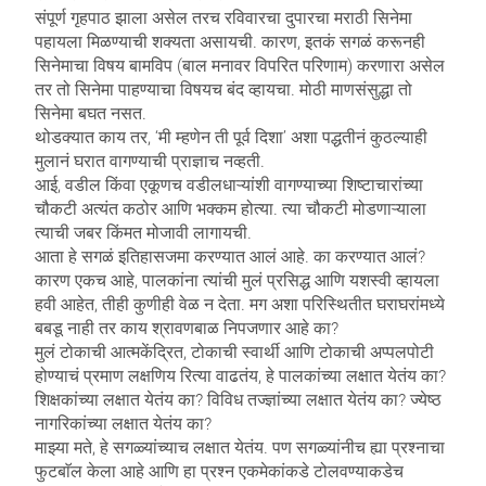
संपूर्ण गृहपाठ झाला असेल तरच रविवारचा दुपारचा मराठी सिनेमा
पहायला मिळण्याची शक्यता असायची. कारण, इतकं सगळं करूनही
सिनेमाचा विषय बामविप (बाल मनावर विपरित परिणाम) करणारा असेल
तर तो सिनेमा पाहण्याचा विषयच बंद व्हायचा. मोठी माणसंसुद्धा तो
सिनेमा बघत नसत.
थोडक्यात काय तर, ‘मी म्हणेन ती पूर्व दिशा’ अशा पद्धतीनं कुठल्याही
मुलानं घरात वागण्याची प्राज्ञाच नव्हती.
आई, वडील किंवा एकूणच वडीलधाऱ्यांशी वागण्याच्या शिष्टाचारांच्या
चौकटी अत्यंत कठोर आणि भक्कम होत्या. त्या चौकटी मोडणाऱ्याला
त्याची जबर किंमत मोजावी लागायची.
आता हे सगळं इतिहासजमा करण्यात आलं आहे. का करण्यात आलं?
कारण एकच आहे, पालकांना त्यांची मुलं प्रसिद्ध आणि यशस्वी व्हायला
हवी आहेत, तीही कुणीही वेळ न देता. मग अशा परिस्थितीत घराघरांमध्ये
बबडू नाही तर काय श्रावणबाळ निपजणार आहे का?
मुलं टोकाची आत्मकेंद्रित, टोकाची स्वार्थी आणि टोकाची अप्पलपोटी
होण्याचं प्रमाण लक्षणिय रित्या वाढतंय, हे पालकांच्या लक्षात येतंय का?
शिक्षकांच्या लक्षात येतंय का? विविध तज्ज्ञांच्या लक्षात येतंय का? ज्येष्ठ
नागरिकांच्या लक्षात येतंय का?
माझ्या मते, हे सगळ्यांच्याच लक्षात येतंय. पण सगळ्यांनीच ह्या प्रश्नाचा
फुटबाॅल केला आहे आणि हा प्रश्न एकमेकांकडे टोलवण्याकडेच