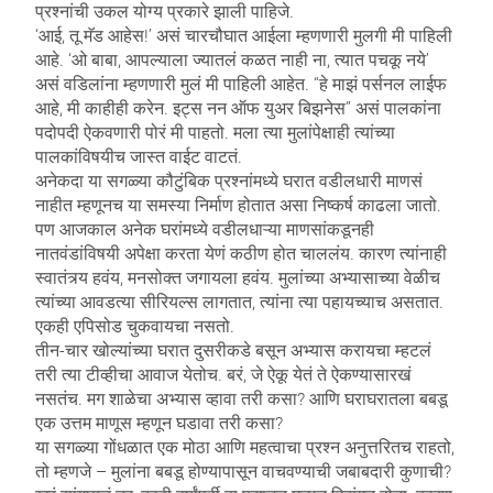
प्रश्नांची उकल योग्य प्रकारे झाली पाहिजे.
‘आई, तू मॅड आहेस!’ असं चारचौघात आईला म्हणणारी मुलगी मी पाहिली
आहे. ‘ओ बाबा, आपल्याला ज्यातलं कळत नाही ना, त्यात पचकू नये’
असं वडिलांना म्हणणारी मुलं मी पाहिली आहेत. “हे माझं पर्सनल लाईफ
आहे, मी काहीही करेन. इट्स नन ऑफ युअर बिझनेस” असं पालकांना
पदोपदी ऐकवणारी पोरं मी पाहतो. मला त्या मुलांपेक्षाही त्यांच्या
पालकांविषयीच जास्त वाईट वाटतं.
अनेकदा या सगळ्या कौटुंबिक प्रश्नांमध्ये घरात वडीलधारी माणसं
नाहीत म्हणूनच या समस्या निर्माण होतात असा निष्कर्ष काढला जातो.
पण आजकाल अनेक घरांमध्ये वडीलधाऱ्या माणसांकडूनही
नातवंडांविषयी अपेक्षा करता येणं कठीण होत चाललंय. कारण त्यांनाही
स्वातंत्र्य हवंय, मनसोक्त जगायला हवंय. मुलांच्या अभ्यासाच्या वेळीच
त्यांच्या आवडत्या सीरियल्स लागतात, त्यांना त्या पहायच्याच असतात.
एकही एपिसोड चुकवायचा नसतो.
तीन-चार खोल्यांच्या घरात दुसरीकडे बसून अभ्यास करायचा म्हटलं
तरी त्या टीव्हीचा आवाज येतोच. बरं, जे ऐकू येतं ते ऐकण्यासारखं
नसतंच. मग शाळेचा अभ्यास व्हावा तरी कसा? आणि घराघरातला बबडू
एक उत्तम माणूस म्हणून घडावा तरी कसा?
या सगळ्या गोंधळात एक मोठा आणि महत्वाचा प्रश्न अनुत्तरितच राहतो,
तो म्हणजे – मुलांना बबडू होण्यापासून वाचवण्याची जबाबदारी कुणाची?