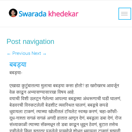
Post navigation
←
Previous
Next
→
बबड्या
बबड्या-
एखाद्या कुटुंबातल्या मुलाचा बबड्या कसा होतो? हा खरोखरच आवर्जून
वेळ काढून अभ्यासण्यासारखा विषय आहे.
वयाची विशी उलटून गेलेल्या आपल्या बबडूच्या अंथरूणाची घडी घालणं,
बेडवरची विस्कटलेली बेडशीट व्यवस्थित घालणं, बबडूचे कपडे
धुवायला टाकणं, त्याच्या खोलीतलं टाॅयलेट स्वच्छ करणं, चहा-काॅफी-
दूध-नाश्ता सगळं सगळं अगदी हातात आणून देणं, बबडूला डबा देणं, रोज
संध्याकाळी त्याच्या सॅकमधून तो डबा काढून धुवून ठेवणं, बुटात तसेच
राहीलेले किंवा इतरत्र पडलेले पायमोजे शोधून धुवायला टाकणं इत्यादी