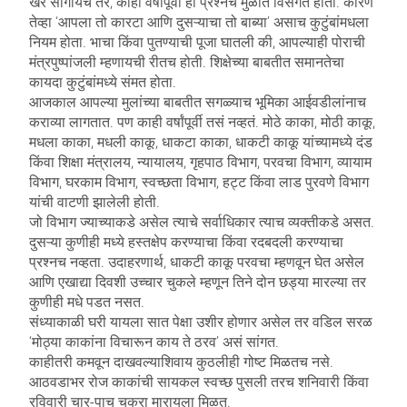
खरं सांगायचं तर, काही वर्षांपूर्वी हा प्रश्नच मुळात विसंगत होता. कारण
तेव्हा ‘आपला तो कारटा आणि दुसऱ्याचा तो बाब्या’ असाच कुटुंबांमधला
नियम होता. भाचा किंवा पुतण्याची पूजा घातली की, आपल्याही पोराची
मंत्रपुष्पांजली म्हणायची रीतच होती. शिक्षेच्या बाबतीत समानतेचा
कायदा कुटुंबांमध्ये संमत होता.
आजकाल आपल्या मुलांच्या बाबतीत सगळ्याच भूमिका आईवडीलांनाच
कराव्या लागतात. पण काही वर्षांपूर्वी तसं नव्हतं. मोठे काका, मोठी काकू,
मधला काका, मधली काकू, धाकटा काका, धाकटी काकू यांच्यामध्ये दंड
किंवा शिक्षा मंत्रालय, न्यायालय, गृहपाठ विभाग, परवचा विभाग, व्यायाम
विभाग, घरकाम विभाग, स्वच्छता विभाग, हट्ट किंवा लाड पुरवणे विभाग
यांची वाटणी झालेली होती.
जो विभाग ज्याच्याकडे असेल त्याचे सर्वाधिकार त्याच व्यक्तीकडे असत.
दुसऱ्या कुणीही मध्ये हस्तक्षेप करण्याचा किंवा रदबदली करण्याचा
प्रश्नच नव्हता. उदाहरणार्थ, धाकटी काकू परवचा म्हणवून घेत असेल
आणि एखाद्या दिवशी उच्चार चुकले म्हणून तिने दोन छड्या मारल्या तर
कुणीही मधे पडत नसत.
संध्याकाळी घरी यायला सात पेक्षा उशीर होणार असेल तर वडिल सरळ
‘मोठ्या काकांना विचारून काय ते ठरव’ असं सांगत.
काहीतरी कमवून दाखवल्याशिवाय कुठलीही गोष्ट मिळतच नसे.
आठवडाभर रोज काकांची सायकल स्वच्छ पुसली तरच शनिवारी किंवा
रविवारी चार-पाच चकरा मारायला मिळत.