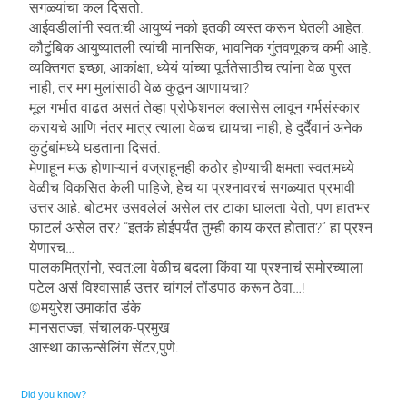
सगळ्यांचा कल दिसतो.
आईवडीलांनी स्वत:ची आयुष्यं नको इतकी व्यस्त करून घेतली आहेत.
कौटुंबिक आयुष्यातली त्यांची मानसिक, भावनिक गुंतवणूकच कमी आहे.
व्यक्तिगत इच्छा, आकांक्षा, ध्येयं यांच्या पूर्ततेसाठीच त्यांना वेळ पुरत
नाही, तर मग मुलांसाठी वेळ कुठून आणायचा?
मूल गर्भात वाढत असतं तेव्हा प्रोफेशनल क्लासेस लावून गर्भसंस्कार
करायचे आणि नंतर मात्र त्याला वेळच द्यायचा नाही, हे दुर्दैवानं अनेक
कुटुंबांमध्ये घडताना दिसतं.
मेणाहून मऊ होणाऱ्यानं वज्राहूनही कठोर होण्याची क्षमता स्वत:मध्ये
वेळीच विकसित केली पाहिजे, हेच या प्रश्नावरचं सगळ्यात प्रभावी
उत्तर आहे. बोटभर उसवलेलं असेल तर टाका घालता येतो, पण हातभर
फाटलं असेल तर? “इतकं होईपर्यंत तुम्ही काय करत होतात?” हा प्रश्न
येणारच…
पालकमित्रांनो, स्वत:ला वेळीच बदला किंवा या प्रश्नाचं समोरच्याला
पटेल असं विश्वासार्ह उत्तर चांगलं तोंडपाठ करून ठेवा…!
©️मयुरेश उमाकांत डंके
मानसतज्ज्ञ, संचालक-प्रमुख
आस्था काऊन्सेलिंग सेंटर,पुणे.
Did you know?