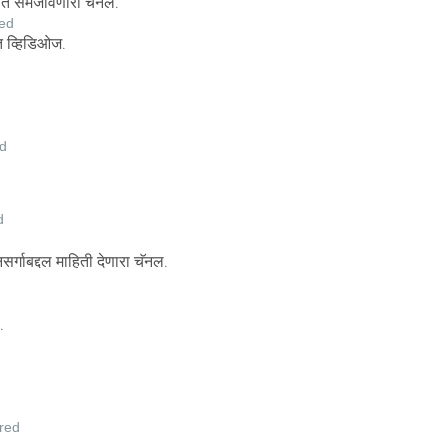
षेत समजावणारा चॅनल.
red
त व्हिडिओज.
d
d
्गाबद्दल माहिती देणारा चॅनल.
.
red