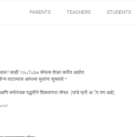
PARENTS
TEACHERS
STUDENTS
बघाल? काही YouTube चॅनल्स शेअर करीत आहोत.
ोग्य वाटल्यास आपल्या मुलांना सुचवावे.*
णि मनोरंजक पद्धतीने शिकवणारा चॅनल. (यांचे फ्री अॅप पण आहे)
ared