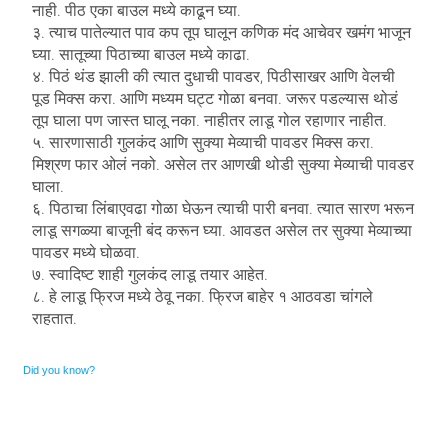
नाही. पीठ एका बाउल मध्ये काढून घ्या.
३. त्याच पातेल्यात पाव कप तूप घालून कणिक मंद आचेवर खमंग भाजून
घ्या. सातूच्या पिठाच्या बाउल मध्ये काढा.
४. पिठं थंड झाली की त्यात दुधाची पावडर, पिठीसाखर आणि वेलची
पूड मिक्स करा. आणि मध्यम घट्ट गोळा बनवा. जरूर पडल्यास थोडं
तूप घाला पण जास्त घालू नका. नाहीतर लाडू गोल रहाणार नाहीत.
५. सारणासाठी गुलकंद आणि सुक्या मेव्याची पावडर मिक्स करा.
मिश्रण फार ओलं नको. असेल तर आणखी थोडी सुक्या मेव्याची पावडर
घाला.
६. पिठाचा लिंबाएवढा गोळा घेऊन त्याची पारी बनवा. त्यात सारण भरून
लाडू सगळ्या बाजूनी बंद करून घ्या. आवडत असेल तर सुक्या मेव्याच्या
पावडर मध्ये घोळवा.
७. स्वादिष्ट शाही गुलकंद लाडू तयार आहेत.
८. हे लाडू फ्रिज मध्ये ठेवू नका. फ्रिज बाहेर १ आठवडा चांगले
राहतात.
Did you know?
Ornare mollis aliquam volutpat cursus nullam. Netus placerat placerat justo sociis velit sem sodales, arcu
risus dolor neque feugiat. Scelerisque rhoncus ac, facilisi eros euismod sodales faucibus blandit rhoncus sed ut
semper.