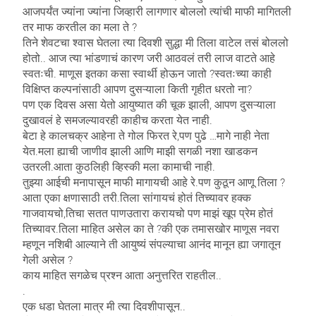
आजपर्यंत ज्यांना ज्यांना जिव्हारी लागणार बोललो त्यांची माफी मागितली
तर माफ करतील का मला ते ?
तिने शेवटचा श्वास घेतला त्या दिवशी सुद्धा मी तिला वाटेल तसं बोललो
होतो.. आज त्या भांडणाचं कारण जरी आठवलं तरी लाज वाटते आहे
स्वतःची. माणूस इतका कसा स्वार्थी होऊन जातो ?स्वतःच्या काही
विक्षिप्त कल्पनांसाठी आपण दुसऱ्याला किती गृहीत धरतो ना?
पण एक दिवस असा येतो आयुष्यात की चूक झाली, आपण दुसऱ्याला
दुखावलं हे समजल्यावरही काहीच करता येत नाही.
बेटा हे कालचक्र आहेना ते गोल फिरत रे,पण पुढे …मागे नाही नेता
येत.मला ह्याची जाणीव झाली आणि माझी सगळी नशा खाडकन
उतरली.आता कुठलिही व्हिस्की मला कामाची नाही.
तुझ्या आईची मनापासून माफी मागायची आहे रे.पण कुठून आणू तिला ?
आता एका क्षणासाठी तरी.तिला सांगायचं होतं तिच्यावर हक्क
गाजवायचो,तिचा सतत पाणउतारा करायचो पण माझं खूप प्रेम होतं
तिच्यावर.तिला माहित असेल का ते ?की एक तमासखोर माणूस नवरा
म्हणून नशिबी आल्याने ती आयुष्यं संपल्याचा आनंद मानून ह्या जगातून
गेली असेल ?
काय माहित सगळेच प्रश्न आता अनुत्तरित राहतील..
.
एक धडा घेतला मात्र मी त्या दिवशीपासून..