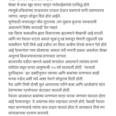
शेखर चे बाबा खूप तापट म्हणून नातेवाईकांमधे प्रसिद्ध होते.
त्यामुळे,वडिलांच्या पाऊलावर पाऊल ठेऊन वळणाचं पाणी वळणावरच
जाणार, म्हणून सोडून दिलं होतं आईने.
सुनेसाठी मनापासून जीव तुटायचा ,पण मुळात बुजऱ्या स्वभावाची
असल्याने विशेष करताही येत नव्हतं.
एक दिवस सकाळीच हृदय विकाराच्या झटक्याने शेखरची आई वारली.
आणि मग रेवाला वाटलं आपलं सुखं दुःखं समजून घेणारी एकुलती एक
व्यक्तीपण गेली.तिचे आई वडील तर तिला कधीच पोरकं करून गेले होते.
आई गेल्यानंतर गरम डोक्याचा असला तरी मनानी हळवा असलेला शेखर
अजुनचं बिथरल्यासारखं वागायला लागला.
कालपर्यंत वडील म्हणजे आदर्श मानलेला असल्याने त्यांचंच वागणं
तंतोतंत बघून वागत आयुष्याची ५५ वर्ष घालवली होती. ‘स्वभावो
दुरतिक्रमः’ ह्या उक्तीनुसार त्याच्या आणि बाबांच्या वागण्यात काही
फरक पडेल,अशी सर्व आशा रेवाने सोडूनच दिली होती.
रेवा आणि तिची दोन्ही मुलं आपापल्या परीने बाबा आणि आजोबांना शांत
ठेवण्याच्या प्रयोगाला कंटाळत चालली होती.
रेवाला आजकाल बाबांच्या वागण्यात मात्र फरक जाणवत चालला होता
आई गेल्यापासून. ते अचानक शांत राहायला लागले होते, पेक्षाही रेवाला
मदत करण्याकडे त्यांचा कल वाढत चाललं होता.ते आजकाल तिचं मन
सांभाळायचा प्रयत्न करायचे.