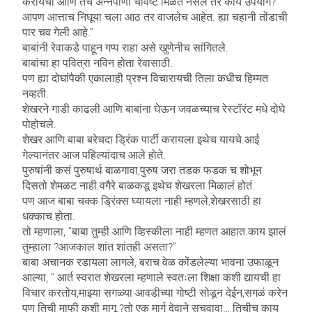
करायची आणि तेच अन्नपाणी चविष्ट मिळत नसेल तर काय उपयोग?
आपण आत्ताच निघूया चला आठ तर वाजलेच आहेत. ह्या चहानी तोंडाची
पार चव गेली आहे.”
बाबांनी रेवाकडे पाहून गप्प राहा असे खुणेनीच सांगितले.
बाबांचा हा पवित्रा नविन होता रेवासाठी.
पण ह्या दोघांपैकी एकालाही प्रश्न विचारायची तिला कधीच हिम्मत
नव्हती.
शेखरने गाडी काढली आणि बाबांना घेऊन जवळच्याच रेस्टॉरंट मधे दोघे
पोहोचले.
शेखर आणि बाबा बरेचदा ड्रिंक पार्टी करायला इथेच यायचे.आई
गेल्यानंतर आज पहिल्यांदाच आले होते.
पुरुषांनी कसं पुरुषार्थ बाळगावा,पुरुष जरा तडक फडक च शोभून
दिसतो शेमळट नाही.वगैरे बाळकडू इथेच शेखरला मिळालं होतं.
पण आज बाबा चक्क ड्रिंक्स घ्यायला नाही म्हणले,शेखरसाठी हा
धक्काच होता.
तो म्हणाला, “बाबा तुम्ही आणि व्हिस्कीला नाही म्हणत आहात.काय झालं
तुम्हाला ?आजकाल शांत शांतही असता?”
बाबा अचानक रडायला लागले, बराच वेळ कोंडलेल्या भावना उफाळून
आल्या, “ आर्त स्वरात शेखरला म्हणाले स्वतःला शिक्षा कशी द्यायची हा
विचार करतोय,माझ्या सगळ्या आवडीच्या गोष्टी सोडून देईन,सगळं करेन
पण तिची माफी कशी मागू ?तो एक मार्ग देवाने सुचवावा… तिचीच काय