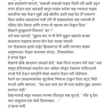
बाबा हताशपणे म्हणाले, “सकाळी सकाळी माझ्या किती तरी आधी उठून
तयार होऊन मला आवडतो म्हणून माझ्या बरोबर चहा घ्यायला माझ्या
आवडीचा चहा घेऊन तुझी आई खोलीत आली.माझं बेड टी प्रकरण
तिला कधीच आवडायचं नाही तरी ती माझ्याबरोबर चहा घ्यायची.मी
पहिला घोट घेतला आणि रागात तो चहाचा कप फेकून दिला.”
शेखरने कुतूहलाने विचारलं “का ?”
तसे बाबा म्हणाले, “तुझाच बाप ना मी तिने चुकून चहामधे साखर
घालताना माझ्याच कपात दोन वेळा साखर घातली.
त्या गोडव्याला इतकं वाईट झिडकारलं मी आणि त्यानंतर माझ्या
आयुष्यातला गोडवा कायमचा संपला…तिच्याबरोबर.
हे सगळं ऐकून
शेखरचे डोळे खाडकन उघडले होते, “बाबा प्लिज पटकन घरी चला.”असं
म्हणून हॉटेलमधलं वाढलेलं ताट अर्धवट सोडून टेबलवर पाकिटातले
सगळे पैसे ठेऊन तातडीने शेखर बाबांना घेऊन घरी पोहोचला..
रेवाने दार उघडल्याबरोबर सुटकेचा निश्वास टाकून तिला घट्ट मिठी
मारली आणि म्हणाला, “ रेवा मला माफ कर मी परत कधीच तुझा अपमान
करणार नाही.”
देव्हाऱ्याकडे बघून नकळत त्याच्या तोंडातून शब्द फुटले, “ थँक यू देवा
मला आयुष्यात एक संधी दिल्याबद्दल .. !”
©ऋचा मायी.