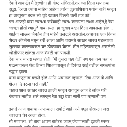
रेवाने आवर्जून मैत्रिणींना ही गोष्ट संगितली.तर त्या तिला म्हणाल्या
सुद्धा, “आता त्यांना माहित आहेना त्यांना तुझ्याशिवाय पर्याय नाही म्हणून
हा तात्पुरता बदल.सौ चुहे खाकर बिल्ली चली हज को”
पण आजही बाबा स्वतःच सर्वकाही स्वतः करायला सक्षम आहेत,हे रेवा
जाणून होती त्यामुळे बाबांमधला हा सुखद बदल तिला आवडला होता..
आईंना जाऊन जेमतेम तीन महिने उलटले असतील.अचानक एक दिवस
शेखर ऑफीस मधून घरी आला आणि चहामधे साखर जास्त पडल्याचा
शुल्लक कारणावरून घर डोक्यावर घेतलं. तीन महिन्यापासून असलेली
थोडीफार शांतता आज शेवटी भंग पावली.
रेवा चार चारदा म्हणत होती, “मी दुसरा चहा देते” पण एक कप चहा न
पटल्यावरून थेट तिच्या शिक्षणापासून ते दिवंगत आई वडील सगळ्यांचा
उद्धार झाला.
बाबा बाजूलाच बसले होते आणि अचानक म्हणाले, “रेवा आज मी आणि
शेखर डिनरला घरी नाही.”
चहात आज साखर जास्त झाली म्हणून रागावून आज हे लोक घरी
जेवणार नाहीत असे समजून रेवा खूप वेळा सॉरी पण म्हणाली.पण.
..
इकडे आज बाबांचा आपल्याला सपोर्ट आहे असे बघून शेखरला जरा
जास्तच चेव आला होता.
तो म्हणाला, “हो बाबा आपण बाहेरच जाऊ,जेवणासाठी इतकी मरमर