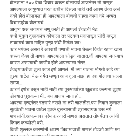
बोलताना १०० वेळा विचार करून बोलायचं.आजनंतर तो माणूस
आपल्याला आयुष्यात परत कधीच दिसला नाही तरी आपण तेव्हा असं
नको होतं बोलायला ही आपल्याला बोचणी राहता कामा नये.अत्यंत
विचारपूर्वक बोलायचं.
आयुष्यं असं जगायचं जणू काही ही आपली शेवटची भेट…
कधी चुकून दुखावलंच कोणाला तर पटकन मनापासून साॅरी म्हणून
टाकायचं.काय माहित पुन्हा संधी मिळेल का?
फार भयंकर असत रे अपराधी पणाची भावना घेऊन जिवंत रहाणं.खास
करून जेव्हा ती माणसं आपल्याला सोडून जातात,जी आपल्या जगण्याचं
कारण असण्याची जाणीव होते आपल्याला नंतर..
तेवढ्याकरीता तुला आज इथे आणलं. मी ज्या यातना भोगतो आहे त्या
तुझ्या वाटेला येऊ नयेत म्हणून आज तुला माझा हा एक मोलाचा सल्ला
समज…
कारणं इथेच बसून नाही नाही त्या पुरुषार्थाच्या खुळचट कल्पना तुझ्या
डोक्यात घुसवल्या मी.. बघ आजच जागा हो…
आपल्या मृत्यूनंतर रडणारे नसले ना तरी चालतील.पण निदान कुणाला
सुटकेची भावना वाटेल इतकं दुसऱ्यासाठी त्रासदायक ठरू नये
माणसांनी.आपल्यावर प्रेम करणारी माणसं असतात तोपर्यंतच त्यांची
किंमत कळलेली बरी.
किती शुल्लक कारणांनी आपण जिवाभावाची माणसं तोडतो.आणि मग