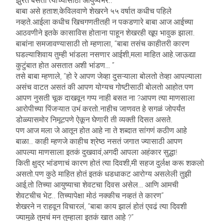
झुरत बसतो त्यांच्यासाठी आयुष्यभर.. ”
बाबा असे हताश,केविलवाणे शेखरने ५५ वर्षात कधीच पहिले
नव्हते.आईला कधीच खिचगणतीतही न पकडणारे बाबा आज आईच्या
आठवणीने इतके कासाविस होताना पाहून शेखरही खूप भावुक झाला.
बाबांना समजावण्यासाठी तो म्हणाला, “बाबा तसंच काहीतरी कारण
घडल्याशिवाय तुम्ही भांडला नसणार आईशी,मला माहित आहे.जाऊद्या
कुटुंबात होत असतात अशी भांडण… ”
तसे बाबा म्हणाले, “हो रे आपण जेव्हा दुसऱ्याला बोलतो तेव्हा आपल्याला
असंच वाटत असतं की आपण योग्यच गोष्टीसाठी बोलतो आहोत.पण
आपण नुसती चूक दाखवून गप्प नाही बसत ना ?आपण त्या माणसाला
आरोपीच्या पिंजऱ्यात उभं करतो.नाहीच जाणवत हे सगळं जोपर्यंत
डोळ्यासमोर निमूटपणे ऐकून घेणारी ती व्यक्ती दिसत असते.
पण आज मला जे आतून होत आहे ना ते शब्दात सांगणं कठीण आहे
बाळा.. काही म्हणजे काहीच श्रेष्ठ नसतं जगात ज्यासाठी आपण
आपल्या माणसाला इतकं दुखवावं,अगदी आपला अहंकार सुद्धा!
किती क्षुद्र भांडणाचं कारण होतं त्या दिवशी,मी सहज दुर्लक्ष करू शकलो
असतो.पण कुठे माहित होतं इतकं धडधाकट आरोग्य असलेली तुझी
आई,तो तिच्या आयुष्याचा शेवटचा दिवस असेल… आणि आमची
शेवटचीच भेट.. तिच्यापेक्षा मोठं नक्कीच नव्हतं ते कारण”
शेखरने न राहवून विचारलं, “बाबा काय झालं होतं एवढं त्या दिवशी
ज्यामुळे तुमचं मन तुम्हाला इतकं खात आहे ?”