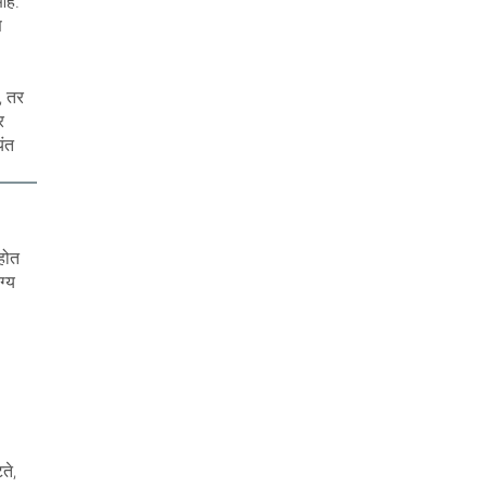
हे.
ण
ी, तर
र
यंत
होत
ग्य
ते,