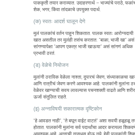
पाककृती तयार कराव्यात. उदाहरणार्थ – भाज्यांचे पराठे, फळां
शेक, भगर, किंवा तांदळाचे उपयुक्त पदार्थ.
(क) स्वतः आदर्श घालून देणे
मुलं पालकांचं वर्तन पाहून शिकतात. पालक स्वतः आरोग्यदायी 
खात असतील तर मुलंही तसंच करतात. “बाळा, भाजी खा” असं
सांगण्यापेक्षा “आपण एकत्र भाजी खाऊया” असं सांगणं अधिक
प्रभावी ठरतं.
(ड) वेळेचे नियोजन
मुलांनी ठराविक वेळेला नाश्ता, दुपारचं जेवण, संध्याकाळचा ख
आणि रात्रीचं जेवण करणे आवश्यक आहे. पालकांनी मुलांना ठ
वेळेवर खाण्याची सवय लावल्यास पचनशक्ती वाढते आणि शरीर
ऊर्जा संतुलित राहते.
(इ) अन्नाविषयी सकारात्मक दृष्टिकोन
“हे आवडत नाही”, “ते बघून वाईट वाटतं” अशा सवयी हळूहळू त
होतात. पालकांनी मुलांना सर्व पदार्थांचा आदर करायला शिकवण
आवश्यक आहे. अन्नाची नासधूस होऊ नये, हेही पालकांनी शिक