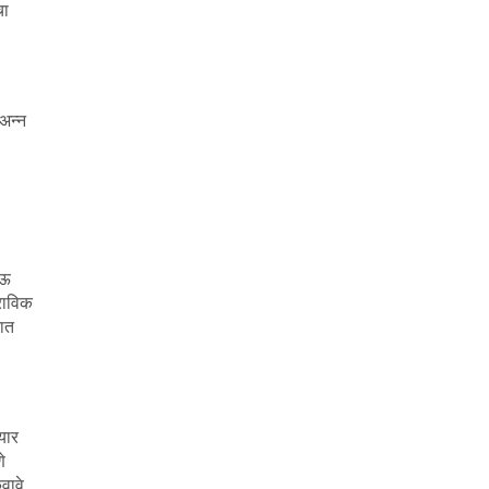
चा
अन्न
ाऊ
राविक
ात
यार
े
वावे.