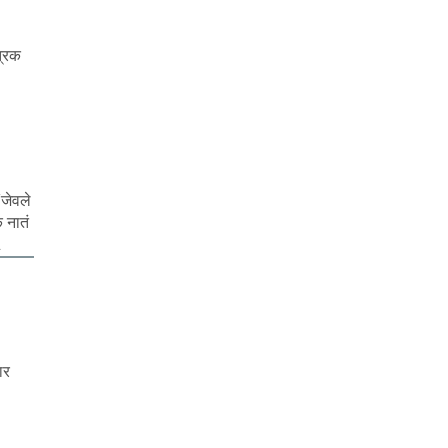
त्रक
“जेवले
 नातं
.
ार