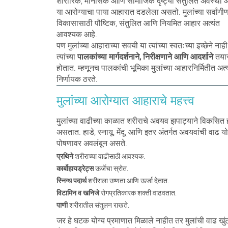
शारीरिक, मानसिक आणि सामाजिक दृष्ट्या संतुलित अवस्था आ
या आरोग्याचा पाया आहारात दडलेला असतो. मुलांच्या सर्वांगी
विकासासाठी पौष्टिक, संतुलित आणि नियमित आहार अत्यंत
आवश्यक आहे.
पण मुलांच्या आहाराच्या सवयी या त्यांच्या स्वतःच्या इच्छेने नाह
त्यांच्या
पालकांच्या मार्गदर्शनाने, निरीक्षणाने आणि आदर्शाने
तया
होतात. म्हणूनच पालकांची भूमिका मुलांच्या आहारनिर्मितीत अत्
निर्णायक ठरते.
मुलांच्या आरोग्यात आहाराचे महत्त्व
मुलांच्या वाढीच्या काळात शरीराचे अवयव झपाट्याने विकसित 
असतात. हाडे, स्नायू, मेंदू, आणि इतर अंतर्गत अवयवांची वाढ यो
पोषणावर अवलंबून असते.
प्रथिने
शरीराच्या वाढीसाठी आवश्यक.
कार्बोहायड्रेट्स
ऊर्जेचा स्रोत.
स्निग्ध पदार्थ
शरीराला उष्णता आणि ऊर्जा देतात.
विटामिन व खनिजे
रोगप्रतिकारक शक्ती वाढवतात.
पाणी
शरीरातील संतुलन राखते.
जर हे घटक योग्य प्रमाणात मिळाले नाहीत तर मुलांची वाढ खुंट