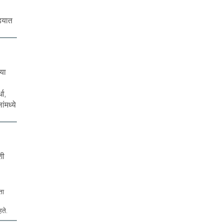
ड्यात
या
ा,
ंमध्ये
शी
ता
हते.