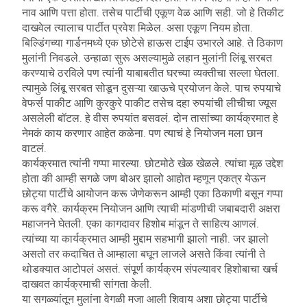
नाव आणि पत्ता होता.
तसेच पार्टीची एकूण वेळ आणि सही. जो हे तिकीट
दाखवेल त्यालाच पार्टीत प्रवेश मिळेल. असा एकूण नियम होता.
बिल्डिंगच्या गार्डनमध्ये एक छोटेसे हाऊस टाईप उभारले आहे. ते ठिकाण
मुलांनी निवडले. उन्हाळा सुरू असल्यामुळे लहान मुलांनी लिंबू सरबत
करण्याचे ठरविले पण त्यांनी याबाबतीत घरच्या व्यक्तीचा सल्ला घेतला.
त्यामुळे लिंबू सरबत सोडून दुसऱ्या खाऊचे प्रयोजन केले. पाच रुपयाचे
वेफर्स पाकीट आणि कुरकुरे पाकीट तसेच दहा रुपयांची लीचीचा ज्यूस
असलेली बॉटल. हे वीस रुपयांत बसवलं. दोन तासांच्या कार्यक्रमात हे
नेमकं काय करणार आहेत कळेना. पण त्याचं हे नियोजन मला छान
वाटलं.
कार्यक्रमात त्यांनी गप्पा मारल्या. छोटमोठे खेळ खेळले. त्यांचा मूळ उद्देश
होता की आम्ही सगळे जण बोअर झालो आहोत म्हणून एकत्र येऊन
छोट्या पार्टीचे आयोजन करू जेणेकरून आम्ही एका ठिकाणी बसून गप्पा
करू वगैरे. कार्यक्रम नियोजन आणि त्याची मांडणीची जबाबदारी अक्षरा
महाजनने घेतली. एका कागदावर हिशोब मांडून ते साहित्य आणलं.
त्यांच्या या कार्यक्रमात आम्ही मुद्दाम सहभागी झालो नाही. जर झालो
असतो तर कदाचित ते आम्हाला बघून लाजले असते किंवा त्यांनी ते
थोडक्यात आटोपलं असतं. संपूर्ण कार्यक्रम संपल्यावर हिशोबाचा खर्च
दाखवत कार्यक्रमाची सांगता केली.
या सगळ्यांतून मुलांना वेगळी मजा आली शिवाय अशा छोट्या पार्टीचे