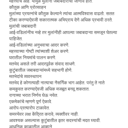
महत्त्वाचे आहे. यामुळे मुलांना जबाबदारीची जाणीव होते.
कौतुक आणि प्रोत्साहन
मुलांच्या प्रयत्नांचे कौतुक केल्याने त्यांचा आत्मविश्वास वाढतो. सतत
टीका करण्याऐवजी सकारात्मक अभिप्राय देणे अधिक प्रभावी ठरते.
मुलांची जबाबदारी
आई-वडिलांनीच नव्हे तर मुलांनीही आपल्या जबाबदाऱ्या समजून घेतल्या
पाहिजेत.
आई-वडिलांच्या अनुभवाचा आदर करणे.
महत्त्वाच्या गोष्टी त्यांच्याशी शेअर करणे.
घरातील नियमांचे पालन करणे.
मतभेद असले तरी आदरपूर्वक संवाद साधणे.
कुटुंबातील जबाबदाऱ्यांमध्ये सहभागी होणे.
मतभेदांचे व्यवस्थापन
मतभेद हे कोणत्याही नात्याचा नैसर्गिक भाग आहेत. परंतु ते नाते
कमकुवत करण्याऐवजी अधिक मजबूत बनवू शकतात.
रागाच्या भरात निर्णय घेऊ नयेत.
एकमेकांचे म्हणणे पूर्ण ऐकावे.
आरोप-प्रत्यारोप टाळावेत.
समस्येवर लक्ष केंद्रित करावे, व्यक्तीवर नाही.
आवश्यक असल्यास कुटुंबातील इतर सदस्यांची मदत घ्यावी.
आधुनिक काळातील आव्हाने