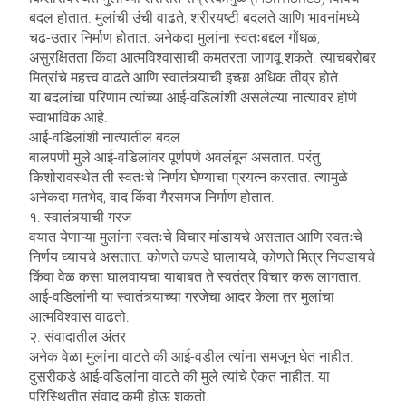
बदल होतात. मुलांची उंची वाढते, शरीरयष्टी बदलते आणि भावनांमध्ये
चढ-उतार निर्माण होतात. अनेकदा मुलांना स्वतःबद्दल गोंधळ,
असुरक्षितता किंवा आत्मविश्वासाची कमतरता जाणवू शकते. त्याचबरोबर
मित्रांचे महत्त्व वाढते आणि स्वातंत्र्याची इच्छा अधिक तीव्र होते.
या बदलांचा परिणाम त्यांच्या आई-वडिलांशी असलेल्या नात्यावर होणे
स्वाभाविक आहे.
आई-वडिलांशी नात्यातील बदल
बालपणी मुले आई-वडिलांवर पूर्णपणे अवलंबून असतात. परंतु
किशोरावस्थेत ती स्वतःचे निर्णय घेण्याचा प्रयत्न करतात. त्यामुळे
अनेकदा मतभेद, वाद किंवा गैरसमज निर्माण होतात.
१. स्वातंत्र्याची गरज
वयात येणाऱ्या मुलांना स्वतःचे विचार मांडायचे असतात आणि स्वतःचे
निर्णय घ्यायचे असतात. कोणते कपडे घालायचे, कोणते मित्र निवडायचे
किंवा वेळ कसा घालवायचा याबाबत ते स्वतंत्र विचार करू लागतात.
आई-वडिलांनी या स्वातंत्र्याच्या गरजेचा आदर केला तर मुलांचा
आत्मविश्वास वाढतो.
२. संवादातील अंतर
अनेक वेळा मुलांना वाटते की आई-वडील त्यांना समजून घेत नाहीत.
दुसरीकडे आई-वडिलांना वाटते की मुले त्यांचे ऐकत नाहीत. या
परिस्थितीत संवाद कमी होऊ शकतो.