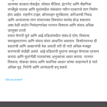
आजच्या काळात मोबाईल, सोशल मीडिया, इंटरनेट आणि शैक्षणिक
स्पर्धेमुळे पालक आणि मुलांमधील संबंधांवर नवीन प्रकारचे ताण निर्माण
होत आहेत. स्क्रीन टाइम, ऑनलाइन सुरक्षितता, करिअरची निवड
आणि अभ्यासाचा ताण यांसारख्या विषयांवर मतभेद होऊ शकतात.
अशा वेळी कठोर नियंत्रणापेक्षा परस्पर विश्वास आणि संवाद अधिक
उपयुक्त ठरतो.
वयात येणारी मुले आणि आई-वडिलांमधील संबंध हे प्रेम, विश्वास,
समजूतदारपणा आणि संवाद यांवर आधारित असतात. किशोरावस्था ही
बदलांची आणि आव्हानांची वेळ असली तरी ती नाते अधिक मजबूत
करण्याची संधीही असते. आई-वडिलांनी मुलांना समजून घेण्याचा प्रयत्न
करावा आणि मुलांनीही पालकांच्या अनुभवाचा आदर करावा. परस्पर
विश्वास, मोकळा संवाद आणि भावनिक आधार यांच्या साहाय्याने हे नाते
अधिक दृढ, निरोगी आणि आनंददायी बनू शकते.
Did you know?
Ornare mollis aliquam volutpat cursus nullam. Netus placerat placerat justo sociis velit sem sodales, arcu
risus dolor neque feugiat. Scelerisque rhoncus ac, facilisi eros euismod sodales faucibus blandit rhoncus sed ut
semper.