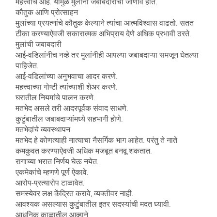
महत्त्वाचे आहे. यामुळे मुलांना जबाबदारीची जाणीव होते.
कौतुक आणि प्रोत्साहन
मुलांच्या प्रयत्नांचे कौतुक केल्याने त्यांचा आत्मविश्वास वाढतो. सतत
टीका करण्याऐवजी सकारात्मक अभिप्राय देणे अधिक प्रभावी ठरते.
मुलांची जबाबदारी
आई-वडिलांनीच नव्हे तर मुलांनीही आपल्या जबाबदाऱ्या समजून घेतल्या
पाहिजेत.
आई-वडिलांच्या अनुभवाचा आदर करणे.
महत्त्वाच्या गोष्टी त्यांच्याशी शेअर करणे.
घरातील नियमांचे पालन करणे.
मतभेद असले तरी आदरपूर्वक संवाद साधणे.
कुटुंबातील जबाबदाऱ्यांमध्ये सहभागी होणे.
मतभेदांचे व्यवस्थापन
मतभेद हे कोणत्याही नात्याचा नैसर्गिक भाग आहेत. परंतु ते नाते
कमकुवत करण्याऐवजी अधिक मजबूत बनवू शकतात.
रागाच्या भरात निर्णय घेऊ नयेत.
एकमेकांचे म्हणणे पूर्ण ऐकावे.
आरोप-प्रत्यारोप टाळावेत.
समस्येवर लक्ष केंद्रित करावे, व्यक्तीवर नाही.
आवश्यक असल्यास कुटुंबातील इतर सदस्यांची मदत घ्यावी.
आधुनिक काळातील आव्हाने