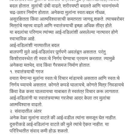
बदल होतात. मुलांची उंची वाढते, शरीरयष्टी बदलते आणि भावनांमध्ये
चढ-उतार निर्माण होतात. अनेकदा मुलांना स्वतःबद्दल गोंधळ,
असुरक्षितता किंवा आत्मविश्वासाची कमतरता जाणवू शकते. त्याचबरोबर
मित्रांचे महत्त्व वाढते आणि स्वातंत्र्याची इच्छा अधिक तीव्र होते.
या बदलांचा परिणाम त्यांच्या आई-वडिलांशी असलेल्या नात्यावर होणे
स्वाभाविक आहे.
आई-वडिलांशी नात्यातील बदल
बालपणी मुले आई-वडिलांवर पूर्णपणे अवलंबून असतात. परंतु
किशोरावस्थेत ती स्वतःचे निर्णय घेण्याचा प्रयत्न करतात. त्यामुळे
अनेकदा मतभेद, वाद किंवा गैरसमज निर्माण होतात.
१. स्वातंत्र्याची गरज
वयात येणाऱ्या मुलांना स्वतःचे विचार मांडायचे असतात आणि स्वतःचे
निर्णय घ्यायचे असतात. कोणते कपडे घालायचे, कोणते मित्र निवडायचे
किंवा वेळ कसा घालवायचा याबाबत ते स्वतंत्र विचार करू लागतात.
आई-वडिलांनी या स्वातंत्र्याच्या गरजेचा आदर केला तर मुलांचा
आत्मविश्वास वाढतो.
२. संवादातील अंतर
अनेक वेळा मुलांना वाटते की आई-वडील त्यांना समजून घेत नाहीत.
दुसरीकडे आई-वडिलांना वाटते की मुले त्यांचे ऐकत नाहीत. या
परिस्थितीत संवाद कमी होऊ शकतो.