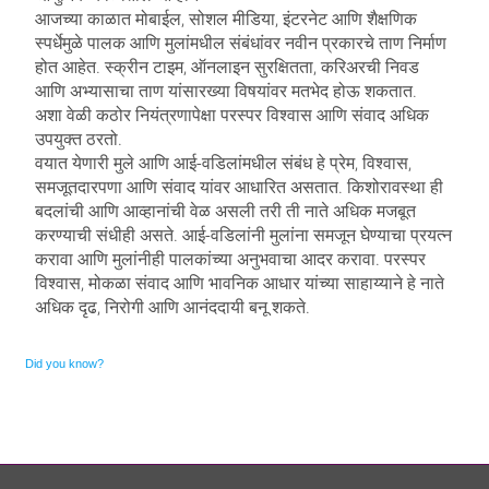
आजच्या काळात मोबाईल, सोशल मीडिया, इंटरनेट आणि शैक्षणिक
स्पर्धेमुळे पालक आणि मुलांमधील संबंधांवर नवीन प्रकारचे ताण निर्माण
होत आहेत. स्क्रीन टाइम, ऑनलाइन सुरक्षितता, करिअरची निवड
आणि अभ्यासाचा ताण यांसारख्या विषयांवर मतभेद होऊ शकतात.
अशा वेळी कठोर नियंत्रणापेक्षा परस्पर विश्वास आणि संवाद अधिक
उपयुक्त ठरतो.
वयात येणारी मुले आणि आई-वडिलांमधील संबंध हे प्रेम, विश्वास,
समजूतदारपणा आणि संवाद यांवर आधारित असतात. किशोरावस्था ही
बदलांची आणि आव्हानांची वेळ असली तरी ती नाते अधिक मजबूत
करण्याची संधीही असते. आई-वडिलांनी मुलांना समजून घेण्याचा प्रयत्न
करावा आणि मुलांनीही पालकांच्या अनुभवाचा आदर करावा. परस्पर
विश्वास, मोकळा संवाद आणि भावनिक आधार यांच्या साहाय्याने हे नाते
अधिक दृढ, निरोगी आणि आनंददायी बनू शकते.
Did you know?
Ornare mollis aliquam volutpat cursus nullam. Netus placerat placerat justo sociis velit sem sodales, arcu
risus dolor neque feugiat. Scelerisque rhoncus ac, facilisi eros euismod sodales faucibus blandit rhoncus sed ut
semper.